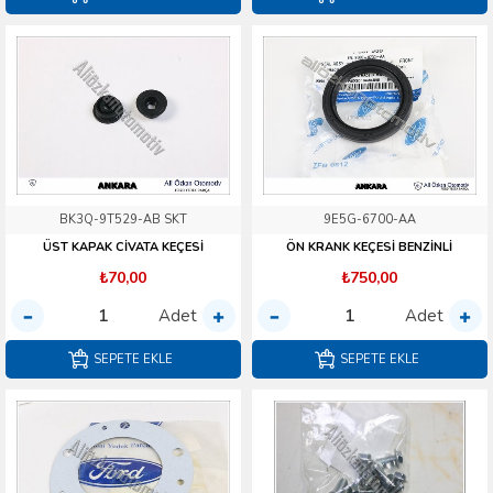
BK3Q-9T529-AB SKT
9E5G-6700-AA
ÜST KAPAK CİVATA KEÇESİ
ÖN KRANK KEÇESİ BENZİNLİ
₺70,00
₺750,00
Adet
Adet
SEPETE EKLE
SEPETE EKLE