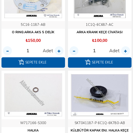
5C16-1187-AB
1C1Q-6C687-AC
O RING:ARKA AKS 5 DELİK
ARKA KRANK KEÇE CİVATASI
₺150,00
₺100,00
Adet
Adet
SEPETE EKLE
SEPETE EKLE
W717166-S300
SKT041187-P 6C1Q-6K780-AB
HALKA
KÜLBÜTÖR KAPAK ENJ. HALKA KEÇE