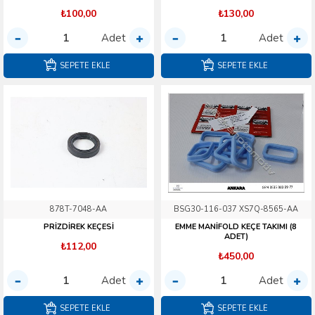
₺100,00
₺130,00
Adet
Adet
SEPETE EKLE
SEPETE EKLE
878T-7048-AA
BSG30-116-037 XS7Q-8565-AA
PRİZDİREK KEÇESİ
EMME MANİFOLD KEÇE TAKIMI (8
ADET)
₺112,00
₺450,00
Adet
Adet
SEPETE EKLE
SEPETE EKLE