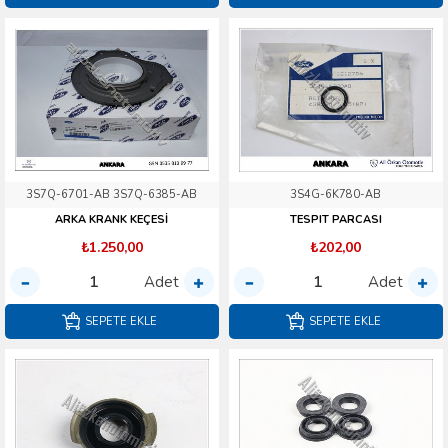
3S7Q-6701-AB 3S7Q-6385-AB
3S4G-6K780-AB
ARKA KRANK KEÇESİ
TESPIT PARCASI
₺1.250,00
₺202,00
Adet
Adet
SEPETE EKLE
SEPETE EKLE