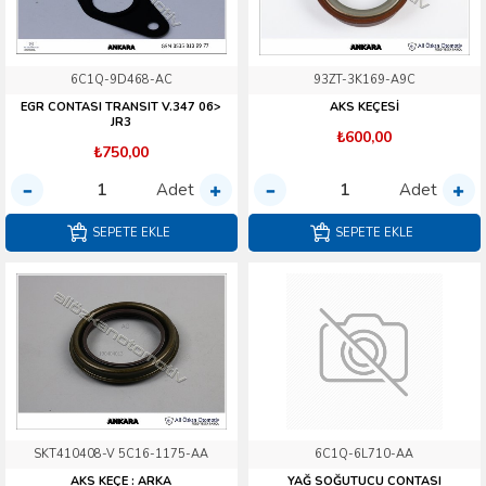
6C1Q-9D468-AC
93ZT-3K169-A9C
EGR CONTASI TRANSIT V.347 06>
AKS KEÇESİ
JR3
₺600,00
₺750,00
Adet
Adet
SEPETE EKLE
SEPETE EKLE
SKT410408-V 5C16-1175-AA
6C1Q-6L710-AA
AKS KEÇE : ARKA
YAĞ SOĞUTUCU CONTASI