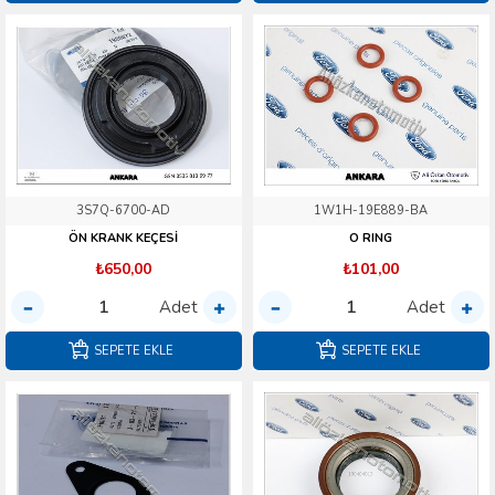
3S7Q-6700-AD
1W1H-19E889-BA
ÖN KRANK KEÇESİ
O RING
₺650,00
₺101,00
Adet
Adet
SEPETE EKLE
SEPETE EKLE