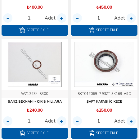
₺400,00
₺450,00
Adet
Adet
SEPETE EKLE
SEPETE EKLE
W712634-S300
SKT046069-P 93ZT-3K169-A9C
SANZ.SEKMANI - CIKIS MILI,ARA
ŞAFT KAFASI İÇ KEÇE
₺240,00
₺250,00
Adet
Adet
SEPETE EKLE
SEPETE EKLE