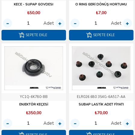
KECE - SUPAP GOVDESI
O RING GERİ DÖNÜŞ HORTUMU
₺50,00
₺7,00
Adet
Adet
SEPETE EKLE
SEPETE EKLE
YC1Q-6K780-BB
ELR026.680 3S4G-6A517-AA
ENJEKTÖR KEÇESİ
SUBAP LASTİK ADET FİYATI
₺350,00
₺70,00
Adet
Adet