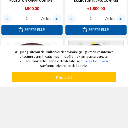
KÜLBÜTÖR KAPAK CONTASI.
KÜLBÜTÖR KAPAK CONTASI
₺900,00
₺1.800,00
Adet
Adet
SEPETE EKLE
SEPETE EKLE
Alışveriş sitemizde, kullanıcı deneyimini geliştirmek ve internet
sitesinin verimli çalışmasını sağlamak amacıyla çerezler
kullanılmaktadır. Daha detaylı bilgi için
Çerez Politikası
sayfamızı ziyaret edebilirsiniz.
ÜRÜNLERI FILTRELE
Kabul Et
Kategoriler
Üye Girişi
Kayıt Ol
Katalog
Kampanya
Sepetim
9E5G-6700-AA FEBİ
1C1Q-2A454-AC SKT 046221-P
KRANK KEÇESİ ÖN
KECE VAKUM POMPA
₺350,00
₺250,00
Adet
Adet
SEPETE EKLE
SEPETE EKLE