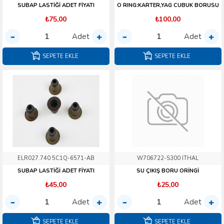
SUBAP LASTİĞİ ADET FİYATI
O RING:KARTER,YAG CUBUK BORUSU
₺75,00
₺100,00
Adet
Adet
SEPETE EKLE
SEPETE EKLE
ELR027.740 5C1Q-6571-AB
W706722-S300 İTHAL
SUBAP LASTİĞİ ADET FİYATI
SU ÇIKIŞ BORU ORİNGİ
₺45,00
₺25,00
Adet
Adet
SEPETE EKLE
SEPETE EKLE