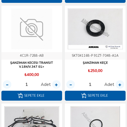
4C1R-7288-AB
SKT041168-P 91ZT-7048-A1A
ŞANZIMAN KECESI TRANSIT
ŞANZIMAN KEÇE
V.184/V.347 01>
₺250,00
₺400,00
Adet
Adet
SEPETE EKLE
SEPETE EKLE