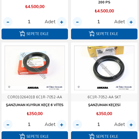
200 PS
₺4.500,00
₺4.500,00
Adet
Adet
SEPETE EKLE
SEPETE EKLE
COR01026401B 6C1R-7052-AA
6C1R-7052-AA SKT
ŞANZUMAN KUYRUK KEÇE 6 VİTES
ŞANZUMAN KEÇESİ
₺350,00
₺350,00
Adet
Adet
SEPETE EKLE
SEPETE EKLE