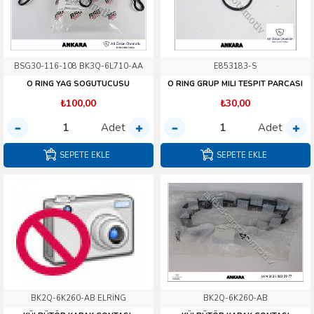
BSG30-116-108 BK3Q-6L710-AA
E853183-S
O RING YAG SOGUTUCUSU
O RING GRUP MILI TESPIT PARCASI
₺100,00
₺30,00
Adet
Adet
SEPETE EKLE
SEPETE EKLE
BK2Q-6K260-AB ELRİNG
BK2Q-6K260-AB