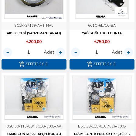
8C1R-3K169-AA İTHAL
6C1Q-6L710-BA
AKS KEÇESİ (ŞANZUMAN TARAFI)
YAĞ SOĞUTUCU CONTA
₺200,00
₺750,00
Adet
Adet
SEPETE EKLE
SEPETE EKLE
BSG 30-115-004 6C1Q-6008-AA
BSG 30-115-010 7C16-6008
TAKIM CONTA SKT KEÇELİEURO 4
TAKIM CONTA FULL SKT KEÇELİ 3,2