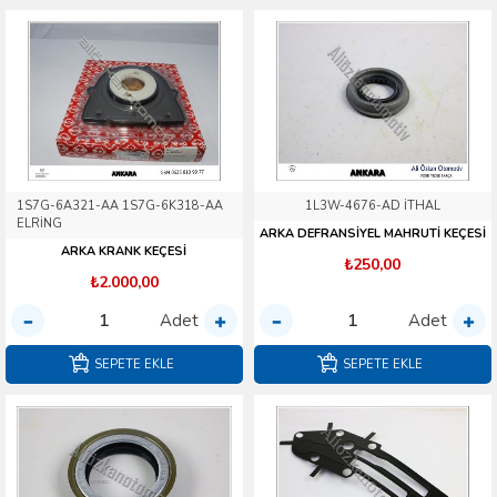
1S7G-6A321-AA 1S7G-6K318-AA
1L3W-4676-AD İTHAL
ELRİNG
ARKA DEFRANSİYEL MAHRUTİ KEÇESİ
ARKA KRANK KEÇESİ
₺250,00
₺2.000,00
Adet
Adet
SEPETE EKLE
SEPETE EKLE