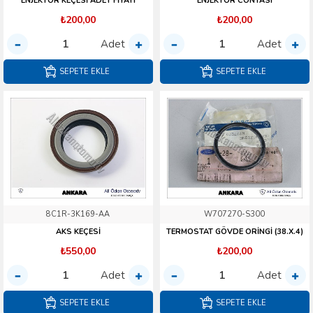
ENJEKTÖR KEÇESİ ADET FİYATI
ENJEKTÖR CONTASI
₺200,00
₺200,00
Adet
Adet
SEPETE EKLE
SEPETE EKLE
8C1R-3K169-AA
W707270-S300
AKS KEÇESİ
TERMOSTAT GÖVDE ORİNGİ (38.X.4)
₺550,00
₺200,00
Adet
Adet
SEPETE EKLE
SEPETE EKLE