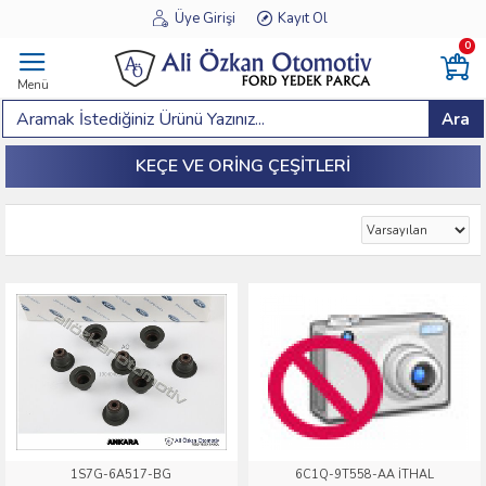
Üye Girişi
Kayıt Ol
0
Menü
Ara
KEÇE VE ORING ÇEŞITLERI
1S7G-6A517-BG
6C1Q-9T558-AA İTHAL