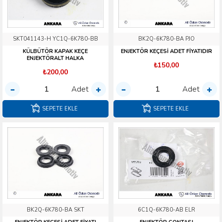
SKT041143-H YC1Q-6K780-BB
BK2Q-6K780-BA PJO
KÜLBÜTÖR KAPAK KEÇE
ENJEKTÖR KEÇESİ ADET FİYATIDIR
ENJEKTÖRALT HALKA
₺150,00
₺200,00
Adet
Adet
SEPETE EKLE
SEPETE EKLE
BK2Q-6K780-BA SKT
6C1Q-6K780-AB ELR