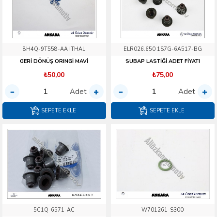
8H4Q-9T558-AA İTHAL
ELR026.650 1S7G-6A517-BG
GERİ DÖNÜŞ ORINGİ MAVİ
SUBAP LASTİĞİ ADET FİYATI
₺50,00
₺75,00
Adet
Adet
SEPETE EKLE
SEPETE EKLE
5C1Q-6571-AC
W701261-S300