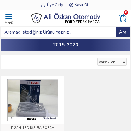
Üye Girişi
Kayıt Ol
0
Menü
Ara
2015-2020
DG9H-18D483-BA BOSCH