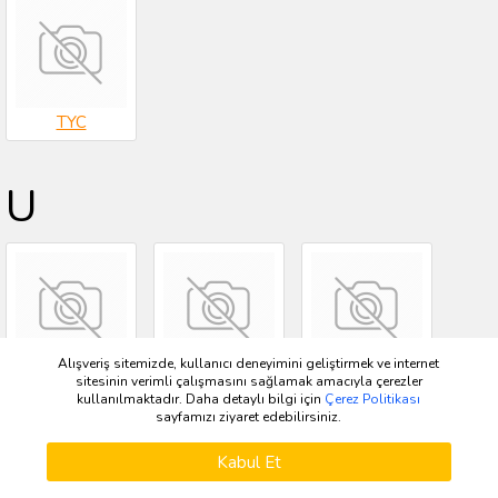
TYC
U
Alışveriş sitemizde, kullanıcı deneyimini geliştirmek ve internet
UCL
UCPA
UFI
sitesinin verimli çalışmasını sağlamak amacıyla çerezler
kullanılmaktadır. Daha detaylı bilgi için
Çerez Politikası
sayfamızı ziyaret edebilirsiniz.
Kabul Et
Kategoriler
Üye Girişi
Kayıt Ol
Katalog
Kampanya
Sepetim