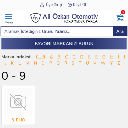
Üye Girişi
Kayıt Ol
0
Menü
Ara
FAVORI MARKANIZI BULUN
Marka İndeksi:
0 - 9
A
B
C
Ç
D
E
F
G
H
İ
I
J
K
L
M
N
O
P
Q
R
S
T
U
V
W
Y
Z
0 - 9
3-RHO