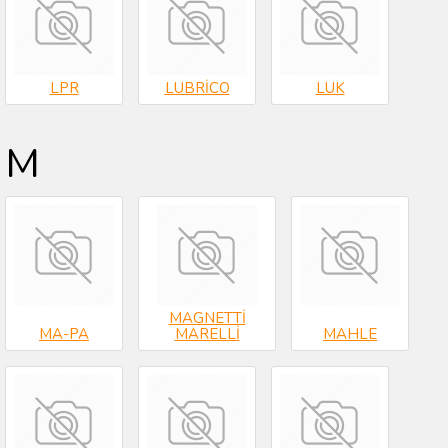
LPR
LUBRİCO
LUK
M
MAGNETTİ
MA-PA
MARELLİ
MAHLE