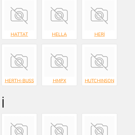
HATTAT
HELLA
HERİ
HERTH-BUSS
HMPX
HUTCHINSON
İ