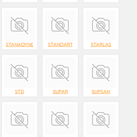
STANADYNE
STANDART
STARLAS
STD
SUPAR
SUPSAN