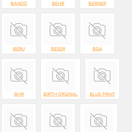
BANDO
BEHR
BERNER
BERU
BEŞER
BGA
BHR
BİRTH ORGİNAL
BLUE PRINT