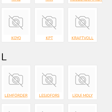
KOYO
KPT
KRAFTVOLL
L
LEMFÖRDER
LESJOFORS
LİQUİ MOLY