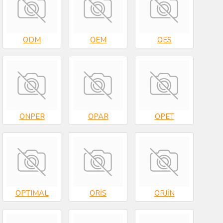
ODM
OEM
OES
ONPER
OPAR
OPET
OPTIMAL
ORİS
ORJİN