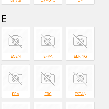
DİTAŞ
DJ AUTO
DP
E
ECEM
EFPA
ELRİNG
ERA
ERC
ESTAŞ