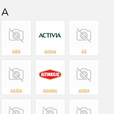
A
ABA
Activia
AE
AJUSA
Altinkiliç
ANKA