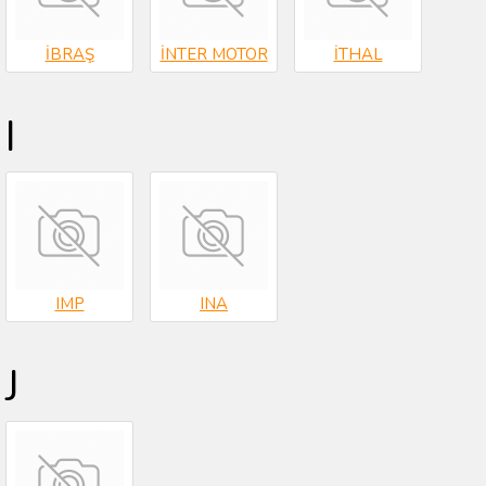
İBRAŞ
İNTER MOTOR
İTHAL
I
IMP
INA
J