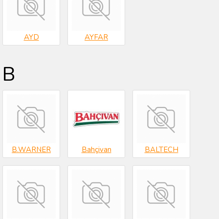
AYD
AYFAR
B
B.WARNER
Bahçivan
BALTECH