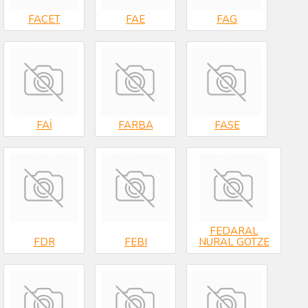
FACET
FAE
FAG
FAİ
FARBA
FASE
FEDARAL
FDR
FEBI
NURAL GOTZE