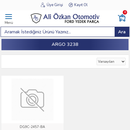
Üye Girişi
Kayıt Ol
0
Menü
Ara
ARGO 3238
DG9C-2457-BA