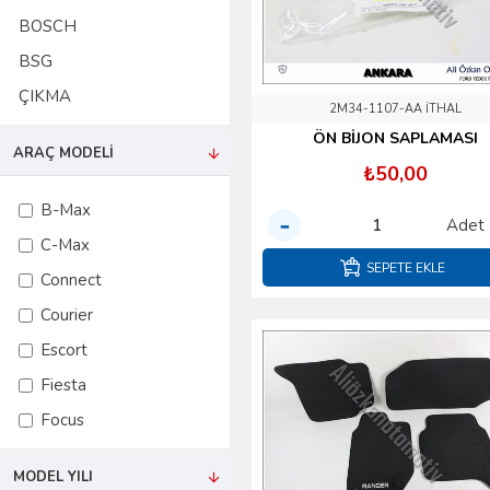
BOSCH
BSG
ÇIKMA
2M34-1107-AA İTHAL
CORTECO
ÖN BİJON SAPLAMASI
ARAÇ MODELI
DEFU
₺50,00
DELPHI
B-Max
Adet
DEPO
C-Max
SEPETE EKLE
DP
Connect
ELRİNG
Courier
FAE
Escort
FASE
Fiesta
FEBI
Focus
FOMOCO
Fusion
MODEL YILI
GLASER