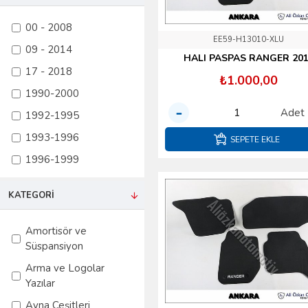
Ka
GMB
Kuga
00 - 2008
GÜNEŞ
EE59-H13010-XLU
Mondeo
09 - 2014
HALI PASPAS RANGER 20
HMPX
Mondeo 1997-2000
17 - 2018
₺1.000,00
İBRAŞ
Mustang 2000 -
1990-2000
2008
İTHAL
Adet
1992-1995
Mustang 2009 -
KALE
1993-1996
2014
SEPETE EKLE
KRAFTVOLL
1996-1999
Mustang 2017 -
LUK
2018
1996-2000
MANN
KATEGORI
Ranger
1998-2006
MGA
S-Max
1999-2001
Amortisör ve
MKS
Transit Custom
Süspansiyon
1999-2008
MONROE
Transit V12 T15
Arma ve Logolar
2001-2005
ORJİNAL
Yazılar
Transit V184
2001-2006
RAPRO
Ayna Çeşitleri