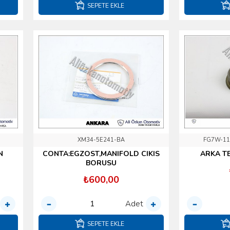
SEPETE EKLE
XM34-5E241-BA
FG7W-11
N
CONTA:EGZOST,MANIFOLD CIKIS
ARKA TE
BORUSU
₺600,00
Adet
SEPETE EKLE