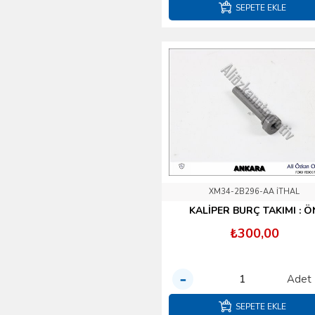
SEPETE EKLE
XM34-2B296-AA İTHAL
KALİPER BURÇ TAKIMI : Ö
₺300,00
Adet
SEPETE EKLE