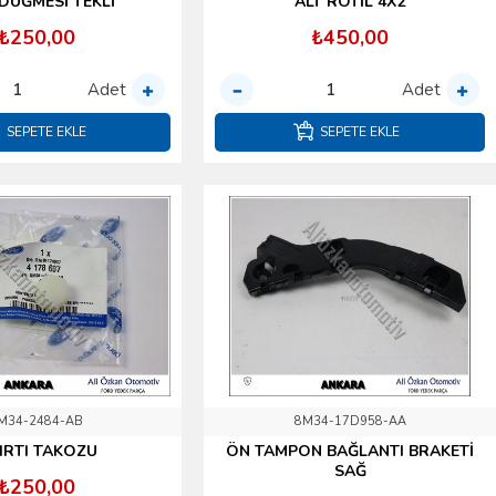
DÜĞMESİ TEKLİ
ALT ROTİL 4X2
₺250,00
₺450,00
Adet
Adet
SEPETE EKLE
SEPETE EKLE
M34-2484-AB
8M34-17D958-AA
KIRTI TAKOZU
ÖN TAMPON BAĞLANTI BRAKETİ
SAĞ
₺250,00