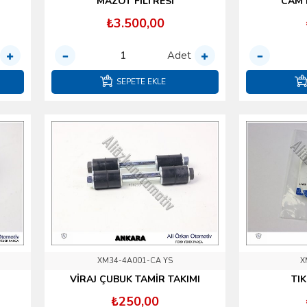
MAZOT FİLTRESİ
CAM 
₺3.500,00
Adet
SEPETE EKLE
XM34-4A001-CA YS
X
VİRAJ ÇUBUK TAMİR TAKIMI
TI
₺250,00