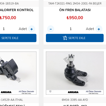
M34-18519-BA
TAM-T2K021-RNG 2M34-2001-FA BEŞER
KALORIFER KONTROL
ÖN FREN BALATASI
₺750,00
₺950,00
Adet
Adet
SEPETE EKLE
SEPETE EKLE
-14529-AA İTHAL
6M34-3395-AA AYD