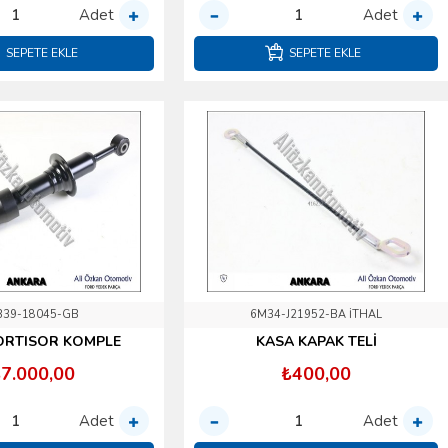
Adet
Adet
SEPETE EKLE
SEPETE EKLE
B39-18045-GB
6M34-J21952-BA İTHAL
ORTISOR KOMPLE
KASA KAPAK TELİ
7.000,00
₺400,00
Adet
Adet