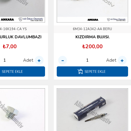
4-16K194-CA YS
6M34-12A342-AA BERU
MURLUK DAVLUMBAZI
KIZDIRMA BUJISI.
₺7,00
₺200,00
Adet
Adet
SEPETE EKLE
SEPETE EKLE