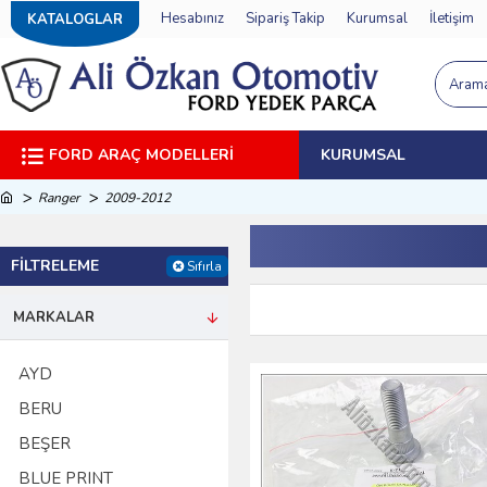
Hesabınız
Sipariş Takip
Kurumsal
İletişim
KATALOGLAR
FORD ARAÇ MODELLERI
KURUMSAL
Ranger
2009-2012
FILTRELEME
Sıfırla
MARKALAR
AYD
BERU
BEŞER
BLUE PRINT