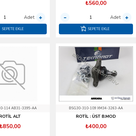
₺560,00
Adet
Adet
SEPETE EKLE
SEPETE EKLE
0-114 AB31-3395-AA
BSG30-310-109 XM34-3263-AA
ROTİL ALT
ROTİL : ÜST B.MOD
₺850,00
₺400,00