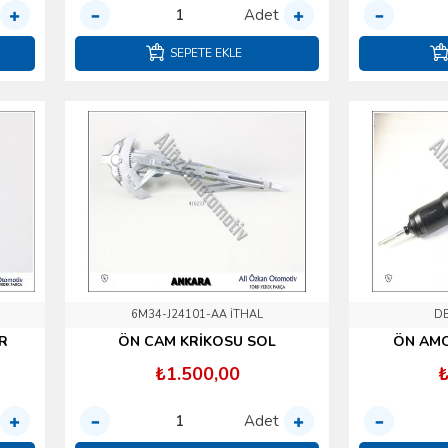
Adet
SEPETE EKLE
6M34-J24101-AA İTHAL
D
R
ÖN CAM KRİKOSU SOL
ÖN AM
₺1.500,00
₺
Adet