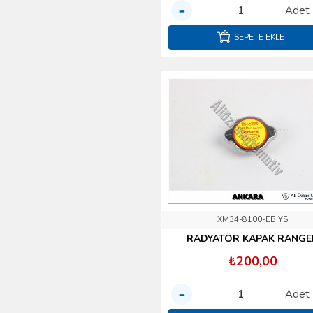
Tel Çeşitleri
Adet
Triger V Kayış Bilya
SEPETE EKLE
Rulman Zincir Setleri
Turbo EgR BY Pass
Çeşitleri Gaz
Kelebeği İntercool
Yakıt Ve Enjektör
Sistemleri
XM34-8100-EB YS
RADYATÖR KAPAK RANGE
₺200,00
Adet