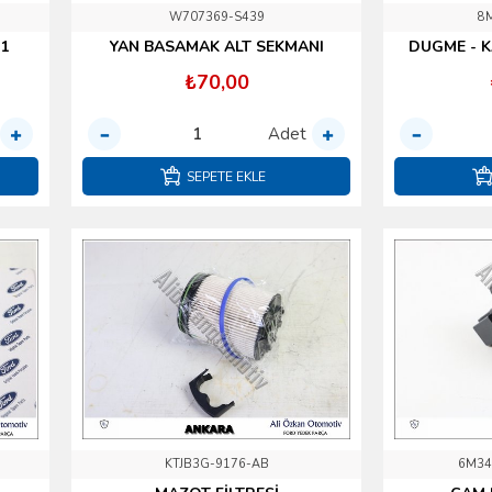
W707369-S439
8
11
YAN BASAMAK ALT SEKMANI
DUGME - 
₺70,00
Adet
SEPETE EKLE
KTJB3G-9176-AB
6M34