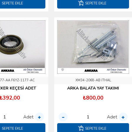
SEPETE EKLE
SEPETE EKLE
77-AA F6YZ-1177-AC
XM34-2068-AB İTHAL
KER KEÇESİ ADET
ARKA BALATA YAY TAKIMI
₺392,00
₺800,00
Adet
Adet
SEPETE EKLE
SEPETE EKLE