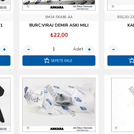
XM34-5K498-AA
BSG30-23
11
BURC:VIRAJ DEMIR ASKI MILI
KA
₺22,00
Adet
SEPETE EKLE