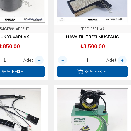
-5404788-AB3ZHE
FR3C-9601-AA
LUK YUVARLAK
HAVA FİLİTRESİ MUSTANG
₺850,00
₺3.500,00
Adet
Adet
SEPETE EKLE
SEPETE EKLE