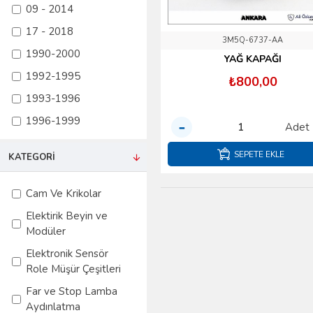
Mondeo
09 - 2014
Mondeo 1997-2000
17 - 2018
3M5Q-6737-AA
Mustang 2000 -
1990-2000
YAĞ KAPAĞI
2008
1992-1995
₺800,00
Mustang 2009 -
1993-1996
2014
1996-1999
Mustang 2017 -
Adet
2018
1996-2000
SEPETE EKLE
KATEGORI
PUMA
1998-2006
Ranger
1999-2001
Cam Ve Krikolar
S-Max
1999-2008
Elektirik Beyin ve
Transit Custom
Modüler
2001-2005
Transit V12 T15
Elektronik Sensör
2001-2006
Role Müşür Çeşitleri
Transit V184
2001-2007
Far ve Stop Lamba
Transit V347
2002-2005
Aydınlatma