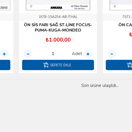
JX7B-15A254-AB İTHAL
7S71-
ÖN SİS FARI SAĞ ST-LİNE FOCUS-
ÖN CA
PUMA-KUGA-MONDEO
₺
₺1.000,00
Adet
SEPETE EKLE
Son ürüne ulaşıldı...