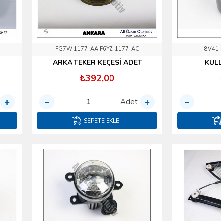
FG7W-1177-AA F6YZ-1177-AC
8V41
ARKA TEKER KEÇESİ ADET
KUL
₺392,00
Adet
SEPETE EKLE