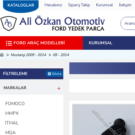
Hesabınız
Sipariş Takip
Kurumsal
İletişim
KATALOGLAR
FORD ARAÇ MODELLERI
KURUMSAL
Mustang 2009 - 2014
09 - 2014
FILTRELEME
Sıfırla
MARKALAR
FOMOCO
HMPX
İTHAL
MGA