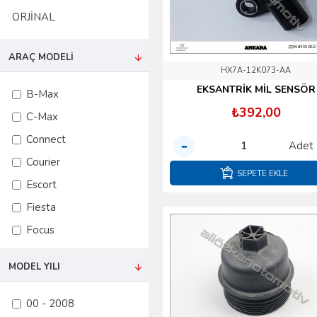
ORJİNAL
ARAÇ MODELI
HX7A-12K073-AA
EKSANTRİK MİL SENSÖR
B-Max
₺392,00
C-Max
Connect
Adet
Courier
SEPETE EKLE
Escort
Fiesta
Focus
Fusion
MODEL YILI
Ka
Kuga
00 - 2008