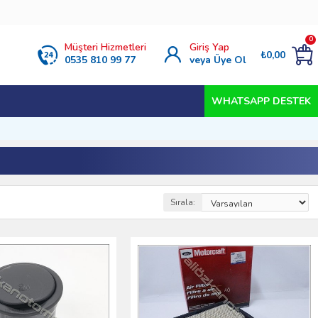
0
Müşteri Hizmetleri
Giriş Yap
₺0,00
0535 810 99 77
veya Üye Ol
WHATSAPP DESTEK
Sırala: