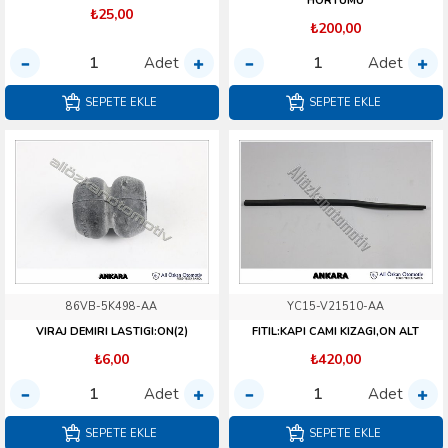
HORTUMU
₺25,00
₺200,00
Adet
Adet
SEPETE EKLE
SEPETE EKLE
86VB-5K498-AA
YC15-V21510-AA
VIRAJ DEMIRI LASTIGI:ON(2)
FITIL:KAPI CAMI KIZAGI,ON ALT
₺6,00
₺420,00
Adet
Adet
SEPETE EKLE
SEPETE EKLE