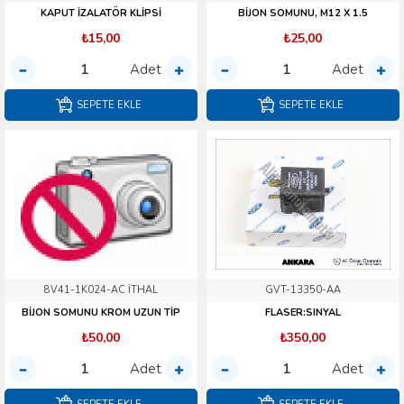
KAPUT İZALATÖR KLİPSİ
BİJON SOMUNU, M12 X 1.5
₺15,00
₺25,00
Adet
Adet
SEPETE EKLE
SEPETE EKLE
8V41-1K024-AC İTHAL
GVT-13350-AA
BİJON SOMUNU KROM UZUN TİP
FLASER:SINYAL
₺50,00
₺350,00
Adet
Adet