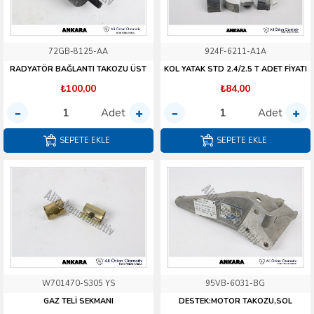
72GB-8125-AA
924F-6211-A1A
RADYATÖR BAĞLANTI TAKOZU ÜST
KOL YATAK STD 2.4/2.5 T ADET FİYATI
₺100,00
₺84,00
Adet
Adet
SEPETE EKLE
SEPETE EKLE
W701470-S305 YS
95VB-6031-BG
GAZ TELİ SEKMANI
DESTEK:MOTOR TAKOZU,SOL