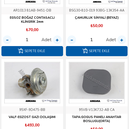
AR1013 81AB-9451-DB
BSG30-810-019 93BG-13K354-AA
EGSOZ BOĞAZ CONTASACLI
ÇAMURLUK SİNYALİ (BEYAZ)
KLİNGRİK 2mm
₺50,00
₺70,00
Adet
Adet
SEPETE EKLE
SEPETE EKLE
95XF-9D475-BB
95VB-V13K732-AB CA
VALF-EGZOST GAZI DOLAŞIMI
TAPA:GOGUS PANELI ANAHTAR
BOSLUGU(ORTA)
₺493,00