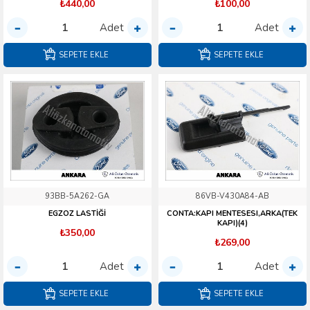
₺440,00
₺100,00
Adet
Adet
SEPETE EKLE
SEPETE EKLE
93BB-5A262-GA
86VB-V430A84-AB
EGZOZ LASTİĞİ
CONTA:KAPI MENTESESI,ARKA(TEK
KAPI)(4)
₺350,00
₺269,00
Adet
Adet
SEPETE EKLE
SEPETE EKLE