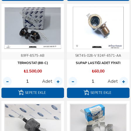
89FF-8575-AB
SKT4S-028-V 924F-6571-AA
TERMOSTAT:(88-C)
SUPAP LASTİĞİ ADET FİYATI
₺1.500,00
₺60,00
Adet
Adet
SEPETE EKLE
SEPETE EKLE