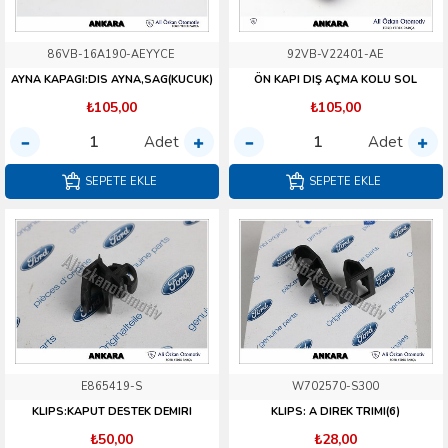
86VB-16A190-AEYYCE
92VB-V22401-AE
AYNA KAPAGI:DIS AYNA,SAG(KUCUK)
ÖN KAPI DIŞ AÇMA KOLU SOL
₺105,00
₺105,00
Adet
Adet
SEPETE EKLE
SEPETE EKLE
E865419-S
W702570-S300
KLIPS:KAPUT DESTEK DEMIRI
KLIPS: A DIREK TRIMI(6)
₺50,00
₺28,00