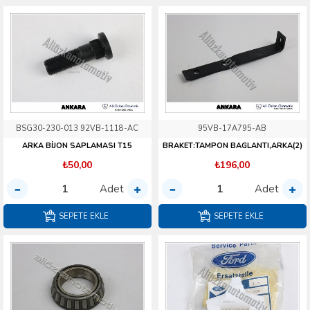
BSG30-230-013 92VB-1118-AC
95VB-17A795-AB
ARKA BİJON SAPLAMASI T15
BRAKET:TAMPON BAGLANTI,ARKA(2)
₺50,00
₺196,00
Adet
Adet
SEPETE EKLE
SEPETE EKLE