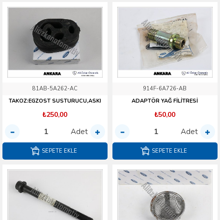
81AB-5A262-AC
914F-6A726-AB
TAKOZ:EGZOST SUSTURUCU,ASKI
ADAPTÖR YAĞ FİLİTRESİ
₺250,00
₺50,00
Adet
Adet
SEPETE EKLE
SEPETE EKLE