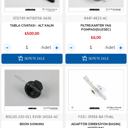
STD765 W700756-S426
844F-6623-AC
TABLA CİVATASI : ALT KALIN
FILTRE:KARTER YAG
POMPASI(SUZGEC)
₺500,00
₺6,00
Adet
Adet
SEPETE EKLE
SEPETE EKLE
BSG30-230-011 92VB-1K024-AC
F33C-3F656-BA İTHAL
BİJON SOMUNU
ADAPTÖR DİREKSİYON BASINÇ