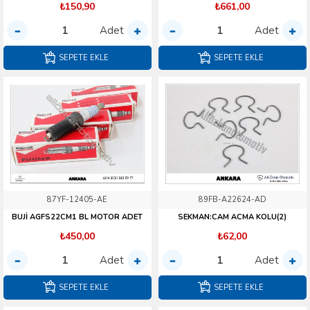
₺150,90
₺661,00
Adet
Adet
SEPETE EKLE
SEPETE EKLE
87YF-12405-AE
89FB-A22624-AD
BUJİ AGFS22CM1 BL MOTOR ADET
SEKMAN:CAM ACMA KOLU(2)
₺450,00
₺62,00
Adet
Adet
SEPETE EKLE
SEPETE EKLE