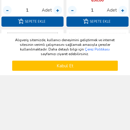
₺50,00
Adet
Adet
SEPETE EKLE
SEPETE EKLE
Alışveriş sitemizde, kullanıcı deneyimini geliştirmek ve internet
sitesinin verimli çalışmasını sağlamak amacıyla çerezler
kullanılmaktadır. Daha detaylı bilgi için
Çerez Politikası
sayfamızı ziyaret edebilirsiniz.
ÜRÜNLERI FILTRELE
Kabul Et
Kategoriler
Üye Girişi
Kayıt Ol
Katalog
Kampanya
Sepetim
948F-6C315-AA OEM
95BF-12K073-AB
SENSOR:KRANK POZISYONU(CPS)
SENSOR - EKSANTRIK MILI
OEM
₺1.500,00
₺750,00
Adet
Adet
SEPETE EKLE
SEPETE EKLE