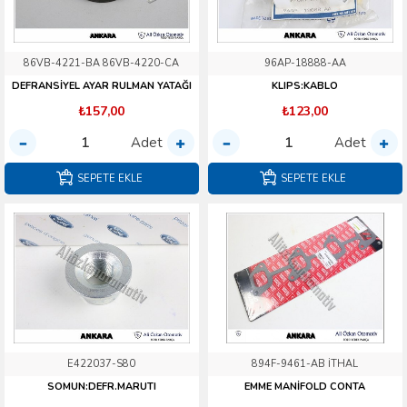
86VB-4221-BA 86VB-4220-CA
96AP-18888-AA
DEFRANSİYEL AYAR RULMAN YATAĞI
KLIPS:KABLO
₺157,00
₺123,00
Adet
Adet
SEPETE EKLE
SEPETE EKLE
E422037-S80
894F-9461-AB İTHAL
SOMUN:DEFR.MARUTI
EMME MANİFOLD CONTA