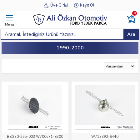
Üye Girişi
Kayıt Ol
0
Menü
Ara
1990-2000
BSG30-995-003 W700671-S300
W713392-S440