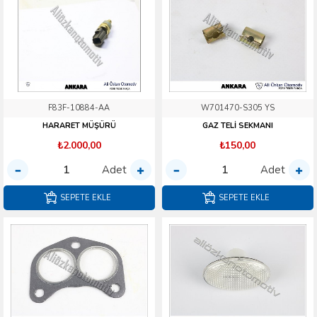
F83F-10884-AA
W701470-S305 YS
HARARET MÜŞÜRÜ
GAZ TELİ SEKMANI
₺2.000,00
₺150,00
Adet
Adet
SEPETE EKLE
SEPETE EKLE