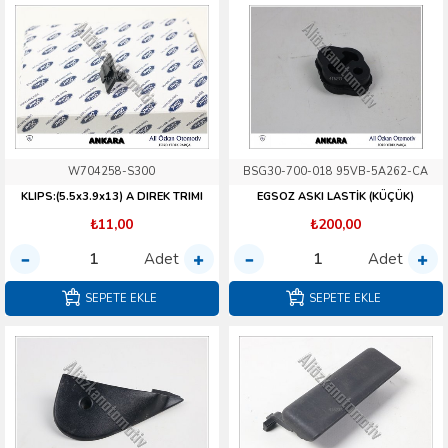
W704258-S300
BSG30-700-018 95VB-5A262-CA
KLIPS:(5.5x3.9x13) A DIREK TRIMI
EGSOZ ASKI LASTİK (KÜÇÜK)
₺11,00
₺200,00
Adet
Adet
SEPETE EKLE
SEPETE EKLE