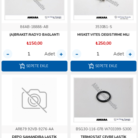
86AB-18888-AB
353081-S
(A)BRAKET:RADYO BAGLANTI
MISKET:VITES DEGISTIRME MILI
₺150,00
₺250,00
Adet
Adet
SEPETE EKLE
SEPETE EKLE
AR879 92VB-9276-AA
BSG30-116-078 W703399-S300
DEPO ŞAMANDIRA LASTİK
TERMOSTAT ÇEVRE LASTİK