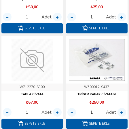
₺50,00
₺25,00
Adet
Adet
SEPETE EKLE
SEPETE EKLE
W712270-S300
W500012-S437
TABLA CİVATA
TRİGER KAPAK CİVATASI
₺67,00
₺250,00
Adet
Adet
SEPETE EKLE
SEPETE EKLE