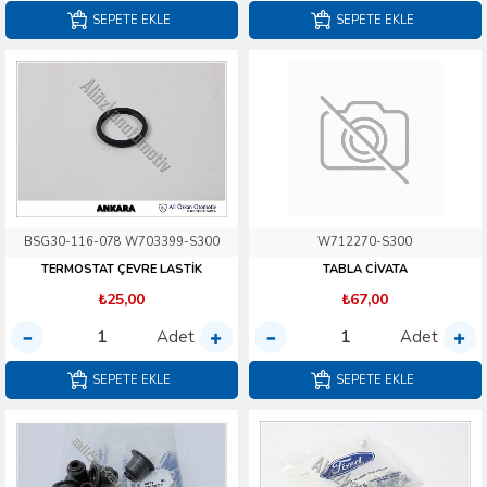
SEPETE EKLE
SEPETE EKLE
BSG30-116-078 W703399-S300
W712270-S300
TERMOSTAT ÇEVRE LASTİK
TABLA CİVATA
₺25,00
₺67,00
Adet
Adet
SEPETE EKLE
SEPETE EKLE