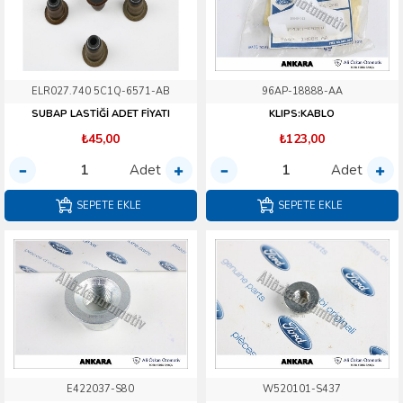
ELR027.740 5C1Q-6571-AB
96AP-18888-AA
SUBAP LASTİĞİ ADET FİYATI
KLIPS:KABLO
₺45,00
₺123,00
Adet
Adet
SEPETE EKLE
SEPETE EKLE
E422037-S80
W520101-S437