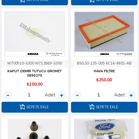
W700510-S300 W712889-S300
BSG30-135-005 6C16-9601-AB
KAPUT DEMİR TUTUCU GROMET
HAVA FİLTRE
E890270
₺250,00
₺100,00
Adet
Adet
SEPETE EKLE
SEPETE EKLE