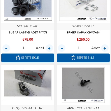
5C1Q-6571-AC
W500012-S437
SUBAP LASTİĞİ ADET FİYATI
TRİGER KAPAK CİVATASI
₺75,00
₺250,00
Adet
Adet
SEPETE EKLE
SEPETE EKLE
XS7Q-6529-A1C İTHAL
AR976 YC15-17666-AA