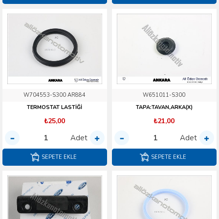
W704553-S300 AR884
W651011-S300
TERMOSTAT LASTİĞİ
TAPA:TAVAN,ARKA(X)
₺25,00
₺21,00
Adet
Adet
SEPETE EKLE
SEPETE EKLE