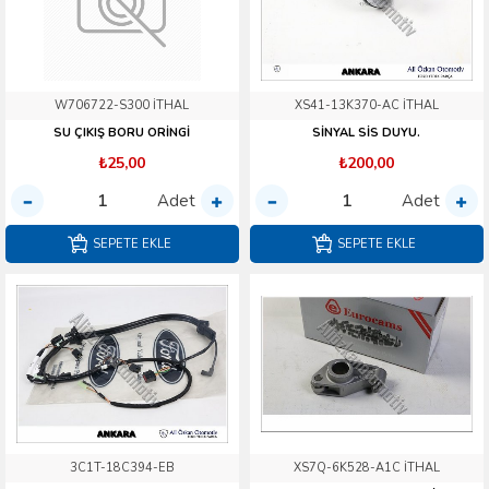
W706722-S300 İTHAL
XS41-13K370-AC İTHAL
SU ÇIKIŞ BORU ORİNGİ
SİNYAL SİS DUYU.
₺25,00
₺200,00
Adet
Adet
SEPETE EKLE
SEPETE EKLE
3C1T-18C394-EB
XS7Q-6K528-A1C İTHAL