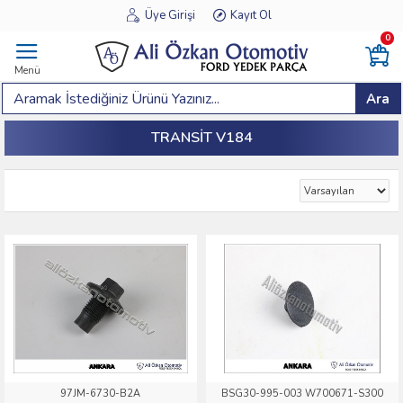
Üye Girişi
Kayıt Ol
0
Menü
Ara
TRANSIT V184
97JM-6730-B2A
BSG30-995-003 W700671-S300