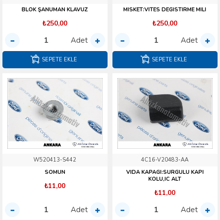
BLOK ŞANUMAN KLAVUZ
MISKET:VITES DEGISTIRME MILI
₺250,00
₺250,00
Adet
Adet
SEPETE EKLE
SEPETE EKLE
W520413-S442
4C16-V20483-AA
SOMUN
VIDA KAPAGI:SURGULU KAPI
KOLU,IC ALT
₺11,00
₺11,00
Adet
Adet