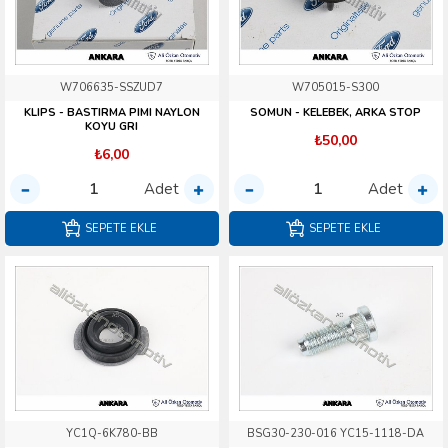
W706635-SSZUD7
W705015-S300
KLIPS - BASTIRMA PIMI NAYLON
SOMUN - KELEBEK, ARKA STOP
KOYU GRI
₺50,00
₺6,00
Adet
Adet
SEPETE EKLE
SEPETE EKLE
YC1Q-6K780-BB
BSG30-230-016 YC15-1118-DA