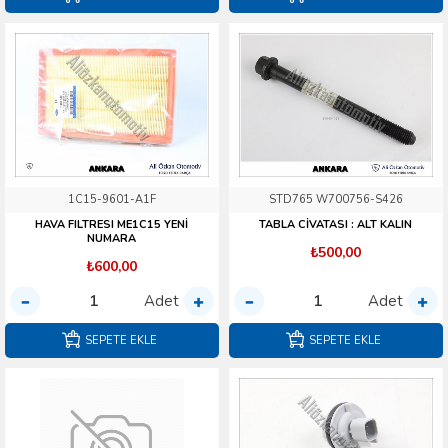
1C15-9601-A1F
STD765 W700756-S426
HAVA FILTRESI ME1C15 YENİ
TABLA CİVATASI : ALT KALIN
NUMARA
₺500,00
₺600,00
Adet
Adet
SEPETE EKLE
SEPETE EKLE