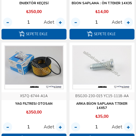
ENJEKTÖR KEÇESİ
BİJON SAPLAMA : ÖN T.TEKER 14X35
₺350,00
₺14,00
Adet
Adet
SEPETE EKLE
SEPETE EKLE
XS7Q-6744-A1A
BSG30-230-015 YC15-1118-AA
YAG FILTRESI OTOSAN
ARKA BİJON SAPLAMA T.TEKER
14X57
₺350,00
₺35,00
Adet
Adet