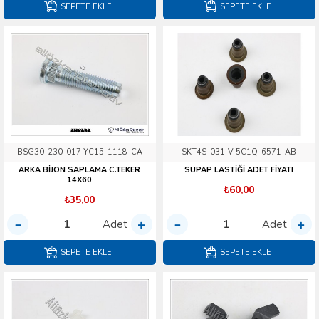
SEPETE EKLE
SEPETE EKLE
BSG30-230-017 YC15-1118-CA
SKT4S-031-V 5C1Q-6571-AB
ARKA BİJON SAPLAMA C.TEKER
SUPAP LASTİĞİ ADET FİYATI
14X60
₺60,00
₺35,00
Adet
Adet
SEPETE EKLE
SEPETE EKLE