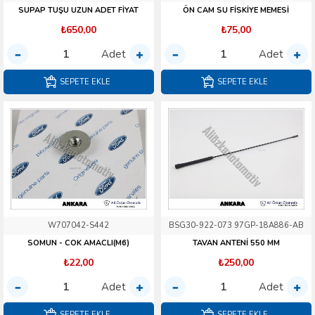
SUPAP TUŞU UZUN ADET FİYAT
ÖN CAM SU FİSKİYE MEMESİ
₺650,00
₺75,00
Adet
Adet
SEPETE EKLE
SEPETE EKLE
W707042-S442
BSG30-922-073 97GP-18A886-AB
SOMUN - COK AMACLI(M6)
TAVAN ANTENİ 550 MM
₺22,00
₺250,00
Adet
Adet
SEPETE EKLE
SEPETE EKLE