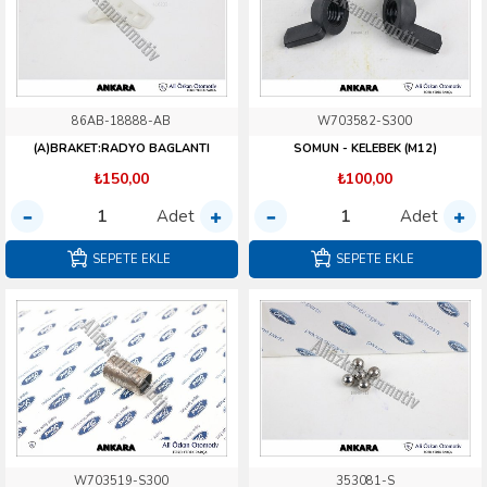
86AB-18888-AB
W703582-S300
(A)BRAKET:RADYO BAGLANTI
SOMUN - KELEBEK (M12)
₺150,00
₺100,00
Adet
Adet
SEPETE EKLE
SEPETE EKLE
W703519-S300
353081-S