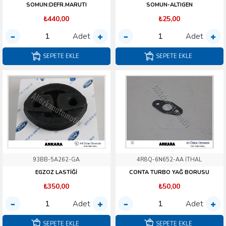
SOMUN:DEFR.MARUTI
SOMUN-ALTIGEN
₺440,00
₺25,00
Adet
Adet
SEPETE EKLE
SEPETE EKLE
93BB-5A262-GA
4R8Q-6N652-AA İTHAL
EGZOZ LASTİĞİ
CONTA TURBO YAĞ BORUSU
₺350,00
₺50,00
Adet
Adet
SEPETE EKLE
SEPETE EKLE