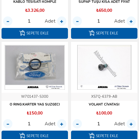
KABLO TESISATI KOMPLE
SUPAP TUŞU KISA ADET FİYAT
₺3.326,00
₺650,00
Adet
Adet
SEPETE EKLE
SEPETE EKLE
W701437-S300
XS7Q-6379-AB
O RING:KARTER YAG SUZGECI
VOLANT CİVATASI
₺150,00
₺100,00
Adet
Adet
SEPETE EKLE
SEPETE EKLE