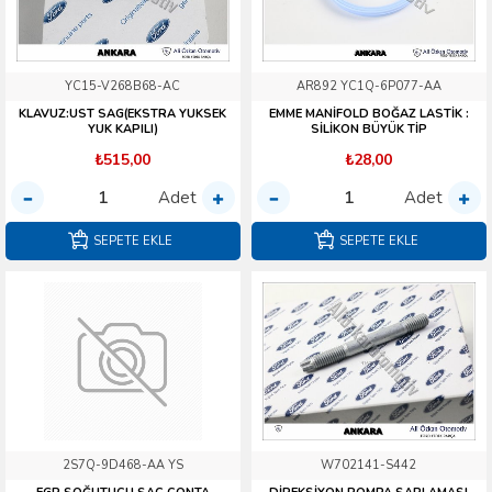
YC15-V268B68-AC
AR892 YC1Q-6P077-AA
KLAVUZ:UST SAG(EKSTRA YUKSEK
EMME MANİFOLD BOĞAZ LASTİK :
YUK KAPILI)
SİLİKON BÜYÜK TİP
₺515,00
₺28,00
Adet
Adet
SEPETE EKLE
SEPETE EKLE
2S7Q-9D468-AA YS
W702141-S442