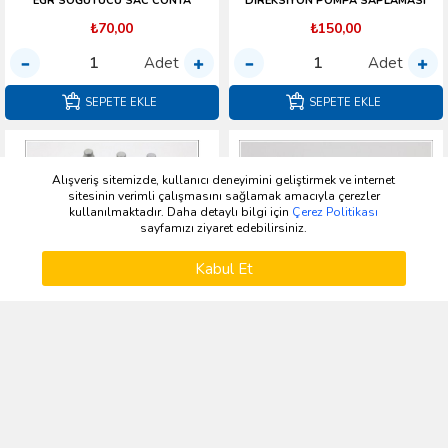
EGR SOĞUTUCU SAC CONTA
DİREKSİYON POMPA SAPLAMASI
₺70,00
₺150,00
Adet
Adet
SEPETE EKLE
SEPETE EKLE
Alışveriş sitemizde, kullanıcı deneyimini geliştirmek ve internet
sitesinin verimli çalışmasını sağlamak amacıyla çerezler
kullanılmaktadır. Daha detaylı bilgi için
Çerez Politikası
sayfamızı ziyaret edebilirsiniz.
ÜRÜNLERI FILTRELE
Kabul Et
Kategoriler
Üye Girişi
Kayıt Ol
Katalog
Kampanya
Sepetim
W711019-S439 YC15-1118-EA
BSG30-230-029 YC15-1K011-AB
BİJON SAPLAMA ÖN 14X39
BİJON KAPAK
₺70,00
₺11,00
Adet
Adet
SEPETE EKLE
SEPETE EKLE