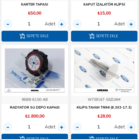
KARTER TAPASI
KAPUT İZALATÖR KLİPSİ
₺50,00
₺15,00
Adet
Adet
SEPETE EKLE
SEPETE EKLE
98BB-8100-AB
W709167-SSZUAM
RADYATOR SU DEPO KAPAGI
KILIPS:TAVAN TRIMI (6.3X3-17.3)
₺1.800,00
₺28,00
Adet
Adet