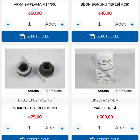
ARKA SAPLAMA M14/60.
BİJON SOMUNU TEPESİ AÇIK
₺50,00
₺45,00
Adet
Adet
SEPETE EKLE
SEPETE EKLE
BK31-1K024-AB YS
BK2Q-6714-BA
SOMUN - TEKERLEK BIJON
YAĞ FİLTRESİ
₺75,00
₺500,00
Adet
Adet