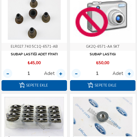
ELR027.740 5C1Q-6571-AB
GK2Q-6571-AA SKT
SUBAP LASTİĞİ ADET FİYATI
SUBAP LASTIGi
₺45,00
₺50,00
Adet
Adet
SEPETE EKLE
SEPETE EKLE