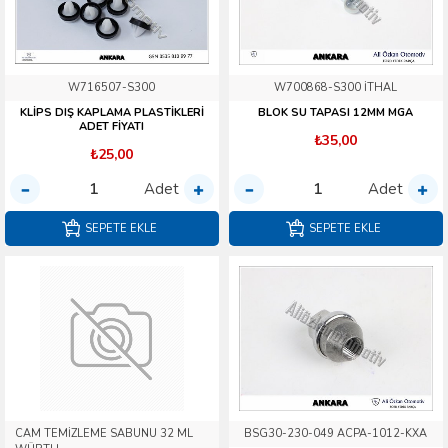
W716507-S300
W700868-S300 İTHAL
KLİPS DIŞ KAPLAMA PLASTİKLERİ
BLOK SU TAPASI 12MM MGA
ADET FİYATI
₺35,00
₺25,00
Adet
Adet
SEPETE EKLE
SEPETE EKLE
CAM TEMİZLEME SABUNU 32 ML
BSG30-230-049 ACPA-1012-KXA