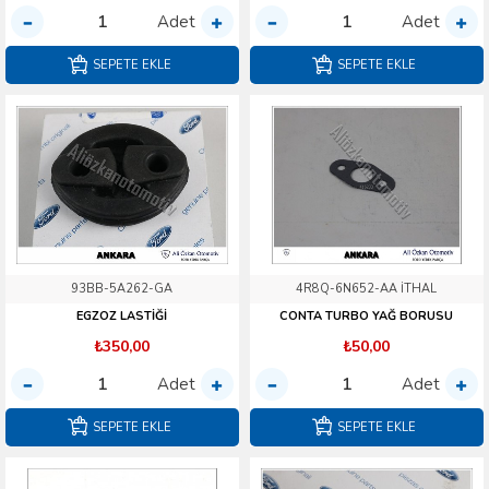
Adet
Adet
SEPETE EKLE
SEPETE EKLE
93BB-5A262-GA
4R8Q-6N652-AA İTHAL
EGZOZ LASTİĞİ
CONTA TURBO YAĞ BORUSU
₺350,00
₺50,00
Adet
Adet
SEPETE EKLE
SEPETE EKLE