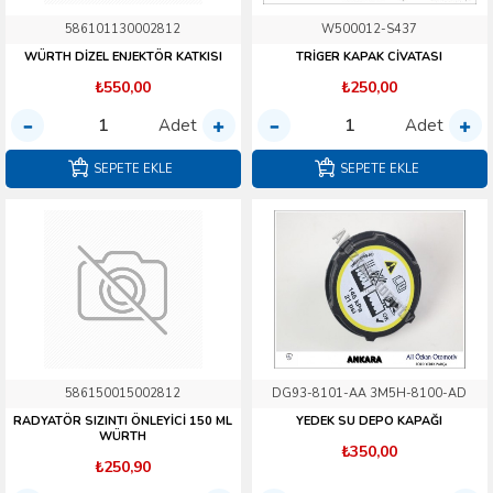
586101130002812
W500012-S437
WÜRTH DİZEL ENJEKTÖR KATKISI
TRİGER KAPAK CİVATASI
₺550,00
₺250,00
Adet
Adet
SEPETE EKLE
SEPETE EKLE
586150015002812
DG93-8101-AA 3M5H-8100-AD
RADYATÖR SIZINTI ÖNLEYİCİ 150 ML
YEDEK SU DEPO KAPAĞI
WÜRTH
₺350,00
₺250,90