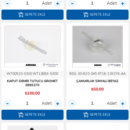
Adet
Adet
SEPETE EKLE
SEPETE EKLE
W700510-S300 W712889-S300
BSG-30-810-045 9T16-13K376-AA
KAPUT DEMİR TUTUCU GROMET
ÇAMURLUK SİNYALİ BEYAZ
E890270
₺50,00
₺100,00
Adet
Adet
SEPETE EKLE
SEPETE EKLE