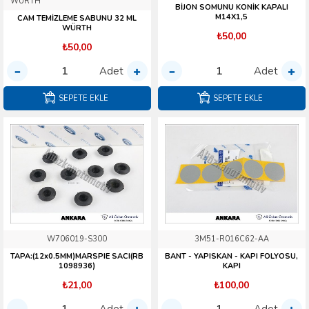
WÜRTH
BİJON SOMUNU KONİK KAPALI
M14X1,5
CAM TEMİZLEME SABUNU 32 ML
WÜRTH
₺50,00
₺50,00
Adet
Adet
SEPETE EKLE
SEPETE EKLE
W706019-S300
3M51-R016C62-AA
TAPA:(12x0.5MM)MARSPIE SACI(RB
BANT - YAPISKAN - KAPI FOLYOSU,
1098936)
KAPI
₺21,00
₺100,00
Adet
Adet