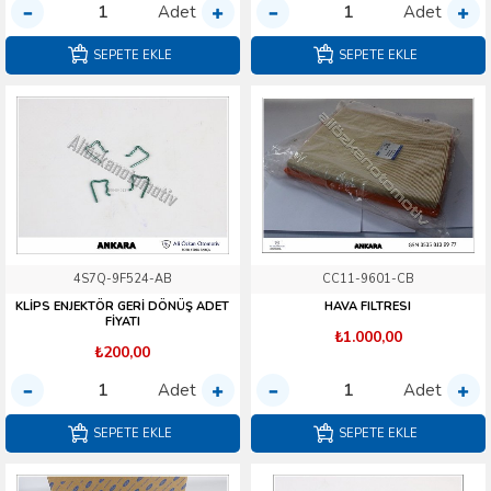
Adet
Adet
SEPETE EKLE
SEPETE EKLE
4S7Q-9F524-AB
CC11-9601-CB
KLİPS ENJEKTÖR GERİ DÖNÜŞ ADET
HAVA FILTRESI
FİYATI
₺1.000,00
₺200,00
Adet
Adet
SEPETE EKLE
SEPETE EKLE