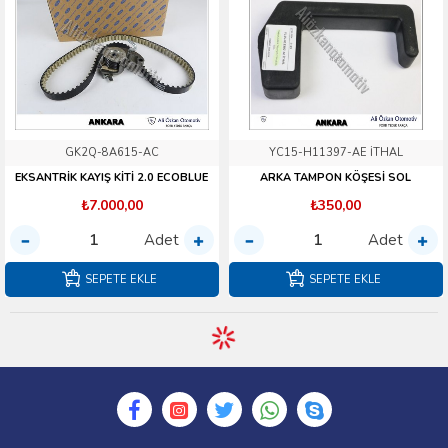
GK2Q-8A615-AC
YC15-H11397-AE İTHAL
EKSANTRİK KAYIŞ KİTİ 2.0 ECOBLUE
ARKA TAMPON KÖŞESİ SOL
₺7.000,00
₺350,00
Adet
Adet
SEPETE EKLE
SEPETE EKLE