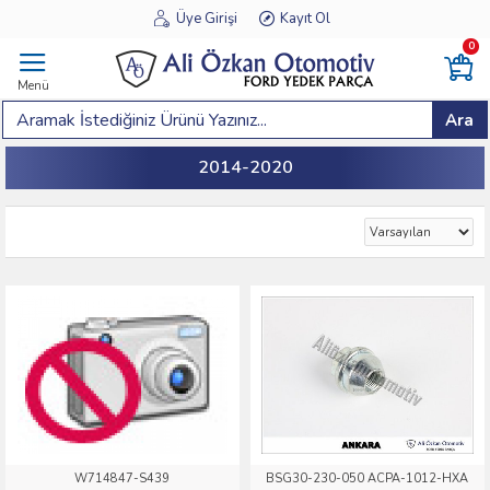
Üye Girişi
Kayıt Ol
0
Menü
Ara
2014-2020
W714847-S439
BSG30-230-050 ACPA-1012-HXA