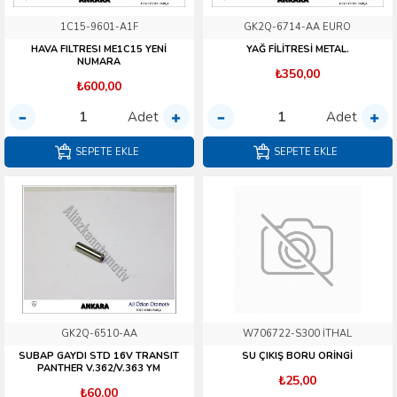
1C15-9601-A1F
GK2Q-6714-AA EURO
HAVA FILTRESI ME1C15 YENİ
YAĞ FİLİTRESİ METAL.
NUMARA
₺350,00
₺600,00
Adet
Adet
SEPETE EKLE
SEPETE EKLE
GK2Q-6510-AA
W706722-S300 İTHAL
SUBAP GAYDI STD 16V TRANSIT
SU ÇIKIŞ BORU ORİNGİ
PANTHER V.362/V.363 YM
₺25,00
₺60,00