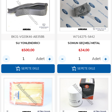
BK31-V020K46-AB35B8
W716275-S442
SU YONLENDIRICI
SOMUN GEÇMELİ METAL
₺500,00
₺34,00
Adet
Adet
SEPETE EKLE
SEPETE EKLE