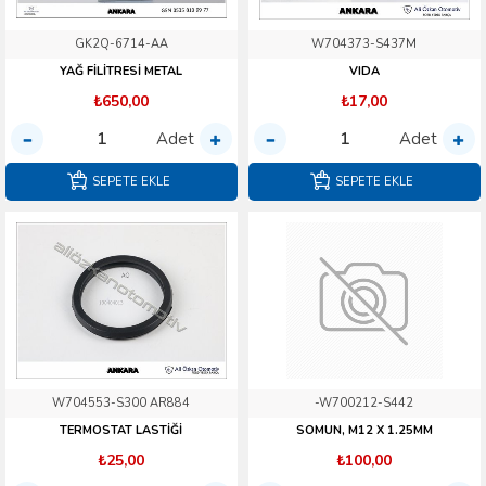
GK2Q-6714-AA
W704373-S437M
YAĞ FİLİTRESİ METAL
VIDA
₺650,00
₺17,00
Adet
Adet
SEPETE EKLE
SEPETE EKLE
W704553-S300 AR884
-W700212-S442
TERMOSTAT LASTİĞİ
SOMUN, M12 X 1.25MM
₺25,00
₺100,00