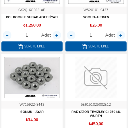
GK2Q-6G093-AB
W520101-S437
KOL KOMPLE SUBAP ADET FİYATI
SOMUN-ALTIGEN
₺1.250,00
₺25,00
Adet
Adet
SEPETE EKLE
SEPETE EKLE
W715922-S442
586151025002812
SOMUN - AYAR
RADYATÖR TEMİZLEYİCİ 250 ML
WÜRTH
₺34,00
₺450,00