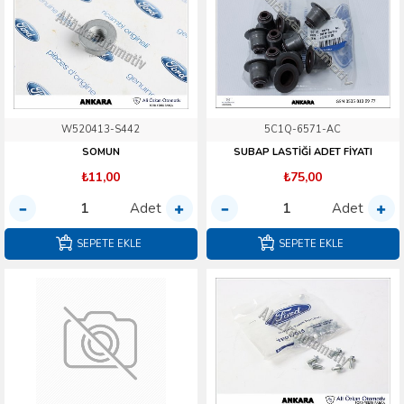
W520413-S442
5C1Q-6571-AC
SOMUN
SUBAP LASTİĞİ ADET FİYATI
₺11,00
₺75,00
Adet
Adet
SEPETE EKLE
SEPETE EKLE