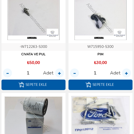
-W712263-S300
W715950-S300
CIVATA VE PUL
PIM
₺50,00
₺30,00
Adet
Adet
SEPETE EKLE
SEPETE EKLE