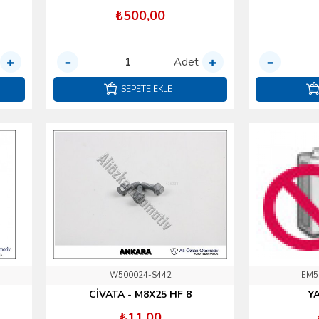
₺500,00
Adet
SEPETE EKLE
W500024-S442
EM5
CİVATA - M8X25 HF 8
YA
₺11,00