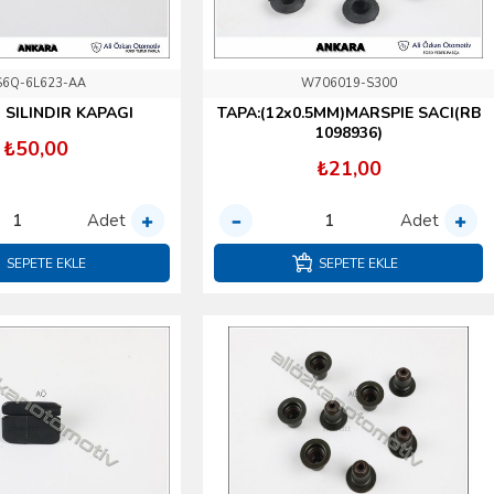
S6Q-6L623-AA
W706019-S300
 SILINDIR KAPAGI
TAPA:(12x0.5MM)MARSPIE SACI(RB
1098936)
₺50,00
₺21,00
Adet
Adet
SEPETE EKLE
SEPETE EKLE