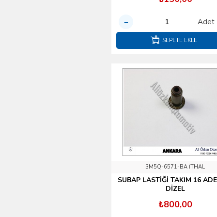
Çeşitleri Gaz
Kelebeği İntercool
Adet
Yağ Bakım Setleri
SEPETE EKLE
YAĞ ÇEŞİTLERİ
Yakıt Ve Enjektör
Sistemleri
3M5Q-6571-BA İTHAL
SUBAP LASTİĞİ TAKIM 16 ADE
DİZEL
₺800,00