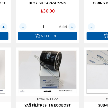
DET
BLOK SU TAPASI 27MM
O RING:
₺30,00
Adet
SEPETE EKLE
D
EM5G-6714-AA
6
YAĞ FİLİTRESİ 1,5 ECOBOST
SUBAP