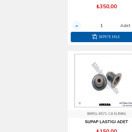
Kalkanları
₺350,00
Paspas Setleri
Piston Segman
Adet
Subap Krank ana kol
yatak
SEPETE EKLE
PUMA
Silecek Gurubu
Silindir Conta ve
Çeşitleri
Takoz Çeşitleri ve
Braketler
Tampon Ürünleri
Tel Çeşitleri
Triger V Kayış Bilya
BM5G-6571-CA ELRİNG
Rulman Zincir Setleri
SUPAP LASTIGI ADET
Turbo EgR BY Pass
₺150,00