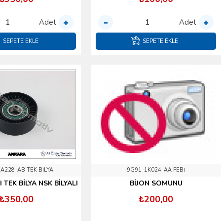
Adet
Adet
SEPETE EKLE
SEPETE EKLE
A228-AB TEK BİLYA
9G91-1K024-AA FEBİ
I TEK BİLYA NSK BİLYALI
BİJON SOMUNU
₺350,00
₺200,00