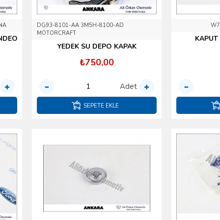
NA
DG93-8101-AA 3M5H-8100-AD
W7
MOTORCRAFT
ONDEO
KAPUT 
YEDEK SU DEPO KAPAK
₺750,00
Adet
SEPETE EKLE