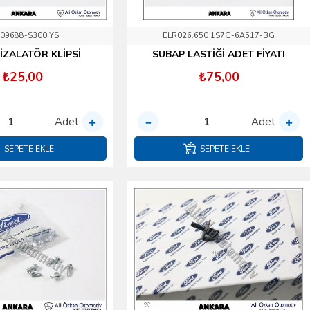
09688-S300 YS
ELR026.650 1S7G-6A517-BG
İZALATÖR KLİPSİ
SUBAP LASTİĞİ ADET FİYATI
₺25,00
₺75,00
Adet
Adet
SEPETE EKLE
SEPETE EKLE