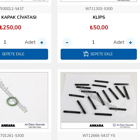
500012-S437
W711303-S300
 KAPAK CİVATASI
KLİPS
₺250,00
₺50,00
Adet
Adet
SEPETE EKLE
SEPETE EKLE
701261-S300
W712666-S437 YS