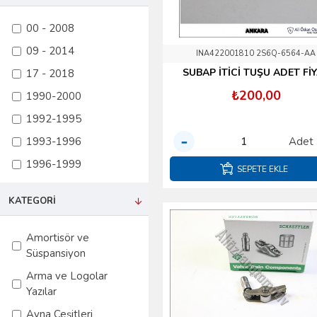
Fiesta
ELRİNG
Focus
00 - 2008
EUROREPAR
Fusion
09 - 2014
INA422001810 2S6Q-6564-AA
FACET
Ka
SUBAP İTİCİ TUŞU ADET Fİ
17 - 2018
FAE
Kuga
₺200,00
1990-2000
FASE
Mondeo
1992-1995
FEBI
Mondeo 1997-2000
1993-1996
Adet
FMY
Mustang 2000 -
1996-1999
SEPETE EKLE
2008
FOMOCO
1996-2000
Mustang 2009 -
FORD
KATEGORI
1998-2006
2014
FTE
1999-2001
Mustang 2017 -
Amortisör ve
GATES
2018
Süspansiyon
1999-2008
GÜNEŞ
PUMA
Arma ve Logolar
2001-2005
HMPX
Yazılar
Ranger
2001-2006
İBRAŞ
Ayna Çeşitleri