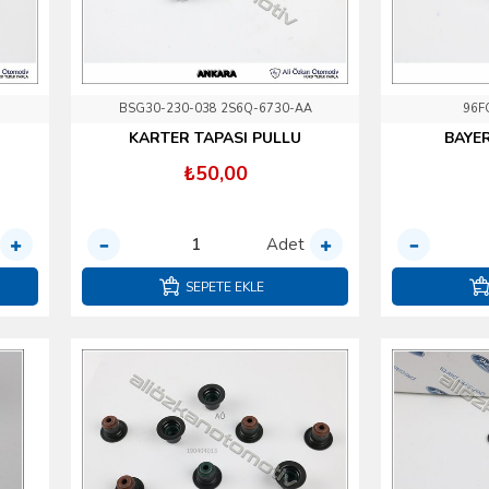
BSG30-230-038 2S6Q-6730-AA
96F
KARTER TAPASI PULLU
BAYER
₺50,00
Adet
SEPETE EKLE