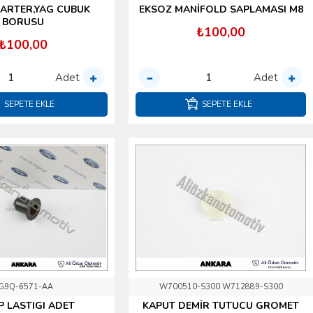
KARTER,YAG CUBUK
EKSOZ MANİFOLD SAPLAMASI M8
BORUSU
₺100,00
₺100,00
Adet
Adet
SEPETE EKLE
SEPETE EKLE
G9Q-6571-AA
W700510-S300 W712889-S300
 LASTIGI ADET
KAPUT DEMİR TUTUCU GROMET