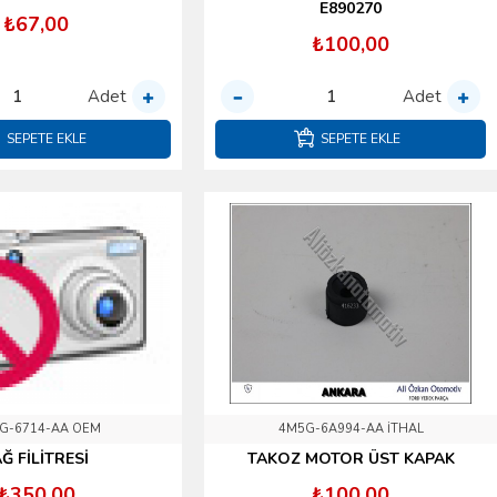
E890270
₺67,00
₺100,00
Adet
Adet
SEPETE EKLE
SEPETE EKLE
G-6714-AA OEM
4M5G-6A994-AA İTHAL
Ğ FİLİTRESİ
TAKOZ MOTOR ÜST KAPAK
₺350,00
₺100,00