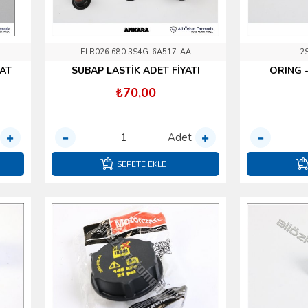
ELR026.680 3S4G-6A517-AA
2
YAT
SUBAP LASTİK ADET FİYATI
ORING -
₺70,00
Adet
SEPETE EKLE