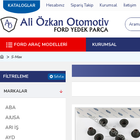
Hesabınız
Sipariş Takip
Kurumsal
İletişim
KATALOGLAR
FORD ARAÇ MODELLERI
KURUMSAL
S-Max
FILTRELEME
Sıfırla
MARKALAR
ABA
AJUSA
ARI İŞ
AYD