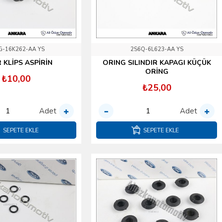
G-16K262-AA YS
2S6Q-6L623-AA YS
 KLİPS ASPİRİN
ORING SILINDIR KAPAGI KÜÇÜK
ORİNG
₺10,00
₺25,00
Adet
Adet
SEPETE EKLE
SEPETE EKLE