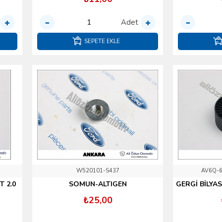
Adet
SEPETE EKLE
W520101-S437
AV6Q-6
T 2.0
SOMUN-ALTIGEN
GERGİ BİLYAS
₺25,00