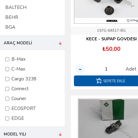
BALTECH
BEHR
BGA
1S7G-6A517-BG
BOSCH
KECE - SUPAP GOVDESI
ARAÇ MODELI
BSG
₺50,00
BUGATTI
B-Max
CABU
C-Max
Adet
ÇIKMA
Cargo 3238
SEPETE EKLE
CM
Connect
CORTECO
Courier
DAYCO
ECOSPORT
DEFU
EDGE
DELPHI
Escort
MODEL YILI
EFPA