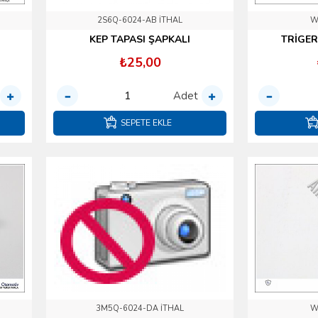
2S6Q-6024-AB İTHAL
W
KEP TAPASI ŞAPKALI
TRİGER
₺25,00
Adet
SEPETE EKLE
3M5Q-6024-DA İTHAL
W