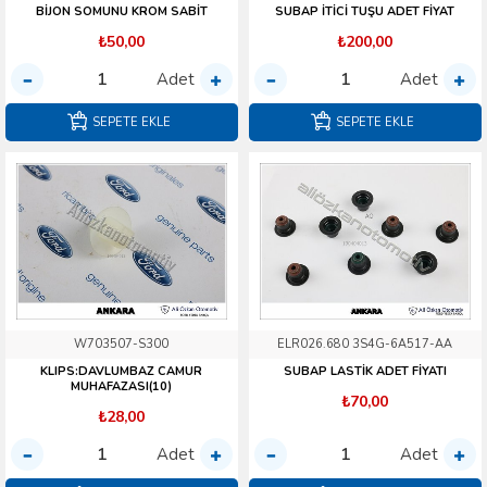
BİJON SOMUNU KROM SABİT
SUBAP İTİCİ TUŞU ADET FİYAT
₺50,00
₺200,00
Adet
Adet
SEPETE EKLE
SEPETE EKLE
W703507-S300
ELR026.680 3S4G-6A517-AA
KLIPS:DAVLUMBAZ CAMUR
SUBAP LASTİK ADET FİYATI
MUHAFAZASI(10)
₺70,00
₺28,00
Adet
Adet