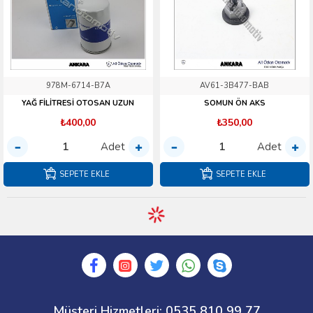
978M-6714-B7A
AV61-3B477-BAB
YAĞ FİLİTRESİ OTOSAN UZUN
SOMUN ÖN AKS
₺400,00
₺350,00
Adet
Adet
SEPETE EKLE
SEPETE EKLE