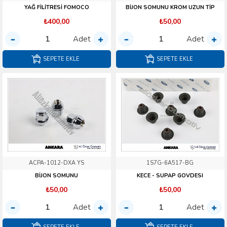
YAĞ FİLİTRESİ FOMOCO
BİJON SOMUNU KROM UZUN TİP
₺400,00
₺50,00
Adet
Adet
SEPETE EKLE
SEPETE EKLE
ACPA-1012-DXA YS
1S7G-6A517-BG
BİJON SOMUNU
KECE - SUPAP GOVDESI
₺50,00
₺50,00
Adet
Adet