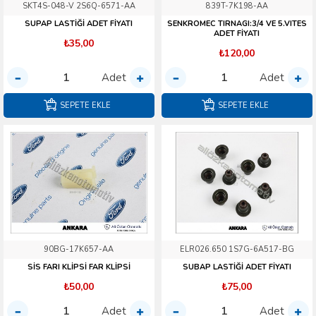
SKT4S-048-V 2S6Q-6571-AA
839T-7K198-AA
SUPAP LASTİĞİ ADET FİYATI
SENKROMEC TIRNAGI:3/4 VE 5.VITES
ADET FİYATI
₺35,00
₺120,00
Adet
Adet
SEPETE EKLE
SEPETE EKLE
90BG-17K657-AA
ELR026.650 1S7G-6A517-BG
SİS FARI KLİPSİ FAR KLİPSİ
SUBAP LASTİĞİ ADET FİYATI
₺50,00
₺75,00
Adet
Adet