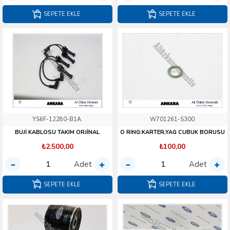
SEPETE EKLE
SEPETE EKLE
YS6F-12280-B1A.
W701261-S300
BUJİ KABLOSU TAKIM ORJİNAL
O RING:KARTER,YAG CUBUK BORUSU
₺2.500,00
₺100,00
Adet
Adet
SEPETE EKLE
SEPETE EKLE