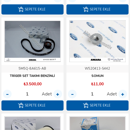
SEPETE EKLE
SEPETE EKLE
5M5Q-8A615-AB
W520413-S442
TRİGER SET TAKIMI BENZİNLİ
SOMUN
₺3.500,00
₺11,00
Adet
Adet
SEPETE EKLE
SEPETE EKLE