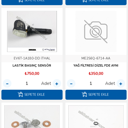
SEPETE EKLE
SEPETE EKLE
EV6T-1A180-DD İTHAL
ME2S6Q-6714-AA
LASTİK BASINÇ SENSÖR
YAĞ FİLTRESİ DİZEL FDE AYNI
₺750,00
₺350,00
Adet
Adet
SEPETE EKLE
SEPETE EKLE