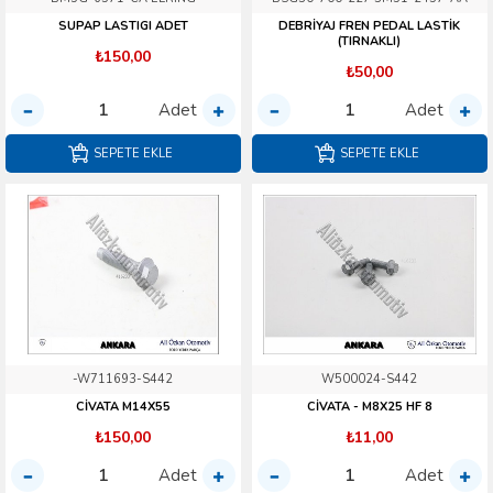
SUPAP LASTIGI ADET
DEBRİYAJ FREN PEDAL LASTİK
(TIRNAKLI)
₺150,00
₺50,00
Adet
Adet
SEPETE EKLE
SEPETE EKLE
-W711693-S442
W500024-S442
CİVATA M14X55
CİVATA - M8X25 HF 8
₺150,00
₺11,00
Adet
Adet