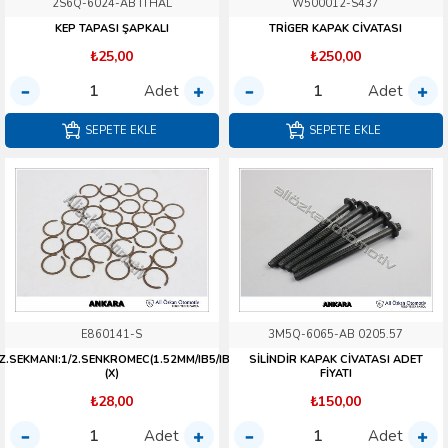
2S6Q-6024-AB İTHAL
W500012-S437
KEP TAPASI ŞAPKALI
TRİGER KAPAK CİVATASI
₺25,00
₺250,00
Adet
Adet
SEPETE EKLE
SEPETE EKLE
E860141-S
3M5Q-6065-AB 0205.57
Z.SEKMANI:1/2.SENKROMEC(1.52MM/IB5/IB5B)
SİLİNDİR KAPAK CİVATASI ADET
(X)
FİYATI
₺28,00
₺150,00
Adet
Adet