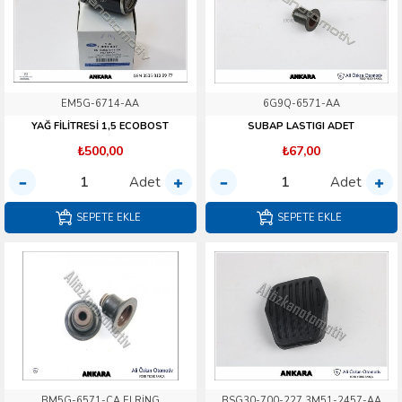
EM5G-6714-AA
6G9Q-6571-AA
YAĞ FİLİTRESİ 1,5 ECOBOST
SUBAP LASTIGI ADET
₺500,00
₺67,00
Adet
Adet
SEPETE EKLE
SEPETE EKLE
BM5G-6571-CA ELRİNG
BSG30-700-227 3M51-2457-AA