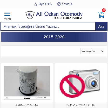
Üye Girişi
Kayıt Ol
0
Menü
Ara
2015-2020
978M-6714-B4A
8V41-1K024-AC İTHAL