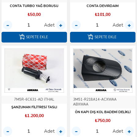
CONTA TURBO YAĞ BORUSU
CONTA DEVIRDAIM
₺50,00
₺101,00
Adet
Adet
SEPETE EKLE
SEPETE EKLE
7M5R-6C631-AD İTHAL
3M51-R218A14-ACXWAA
ABXWAA
ŞANZUMAN FİLİTRESİ TASLI
ÖN KAPI DIŞ KOL BADEMİ DELİKLİ
₺1.200,00
₺750,00
Adet
Adet