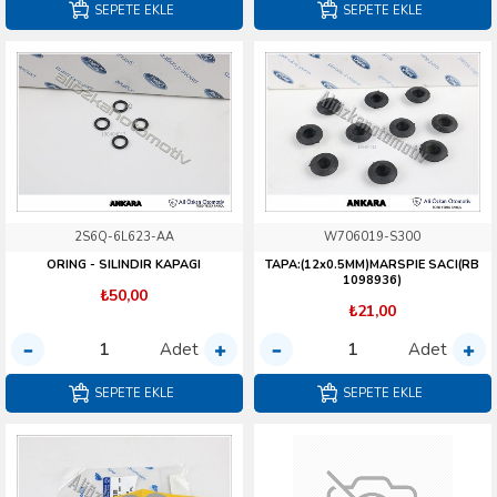
SEPETE EKLE
SEPETE EKLE
2S6Q-6L623-AA
W706019-S300
ORING - SILINDIR KAPAGI
TAPA:(12x0.5MM)MARSPIE SACI(RB
1098936)
₺50,00
₺21,00
Adet
Adet
SEPETE EKLE
SEPETE EKLE