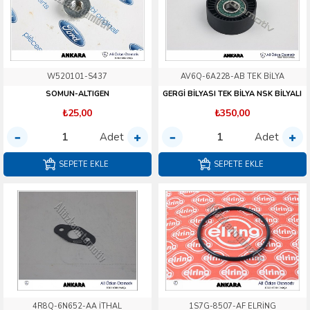
W520101-S437
AV6Q-6A228-AB TEK BİLYA
SOMUN-ALTIGEN
GERGİ BİLYASI TEK BİLYA NSK BİLYALI
₺25,00
₺350,00
Adet
Adet
SEPETE EKLE
SEPETE EKLE
4R8Q-6N652-AA İTHAL
1S7G-8507-AF ELRİNG