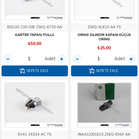
BSG30-230-038 2S6Q-6730-AA
2S6Q-6L623-AA YS
KARTER TAPASI PULLU
ORING SILINDIR KAPAGI KÜÇÜK
ORİNG
₺50,00
₺25,00
Adet
Adet
SEPETE EKLE
SEPETE EKLE
8V41-1K024-AC YS
INA422001810 2S6Q-6564-AA