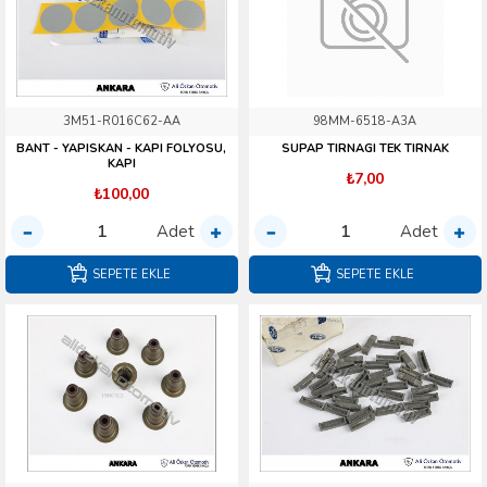
3M51-R016C62-AA
98MM-6518-A3A
BANT - YAPISKAN - KAPI FOLYOSU,
SUPAP TIRNAGI TEK TIRNAK
KAPI
₺7,00
₺100,00
Adet
Adet
SEPETE EKLE
SEPETE EKLE