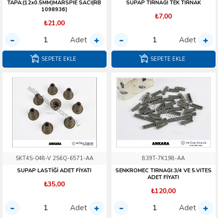
TAPA:(12x0.5MM)MARSPIE SACI(RB
SUPAP TIRNAGI TEK TIRNAK
1098936)
₺7,00
₺21,00
Adet
Adet
SEPETE EKLE
SEPETE EKLE
SKT4S-048-V 2S6Q-6571-AA
839T-7K198-AA
SUPAP LASTİĞİ ADET FİYATI
SENKROMEC TIRNAGI:3/4 VE 5.VITES
ADET FİYATI
₺35,00
₺120,00
Adet
Adet