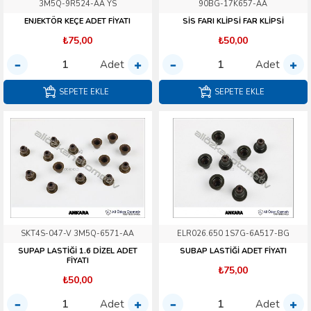
3M5Q-9R524-AA YS
90BG-17K657-AA
ENJEKTÖR KEÇE ADET FİYATI
SİS FARI KLİPSİ FAR KLİPSİ
₺75,00
₺50,00
Adet
Adet
SEPETE EKLE
SEPETE EKLE
SKT4S-047-V 3M5Q-6571-AA
ELR026.650 1S7G-6A517-BG
SUPAP LASTİĞİ 1.6 DİZEL ADET
SUBAP LASTİĞİ ADET FİYATI
FİYATI
₺75,00
₺50,00
Adet
Adet