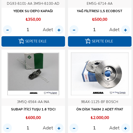
DG93-8101-AA 3M5H-8100-AD
EM5G-6714-AA
YEDEK SU DEPO KAPAĞI
YAĞ FİLİTRESİ 1,5 ECOBOST
₺350,00
₺500,00
Adet
Adet
SEPETE EKLE
SEPETE EKLE
3M5Q-6564-AA INA
98AX-1125-BF BOSCH
SUBAP İTİCİ TUŞU 1.6 TDCI
ÖN DİSK TAKIM 2 ADET FİYAT
₺600,00
₺2.000,00
Adet
Adet