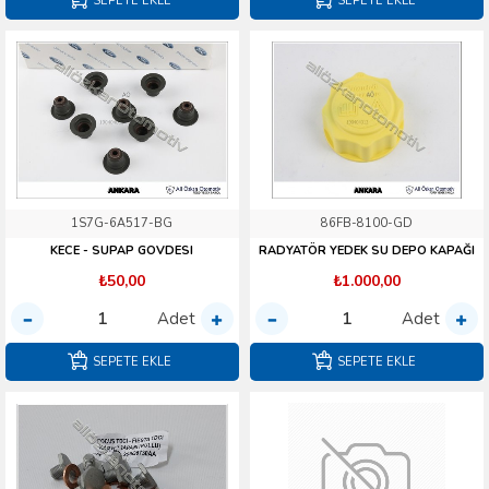
SEPETE EKLE
SEPETE EKLE
1S7G-6A517-BG
86FB-8100-GD
KECE - SUPAP GOVDESI
RADYATÖR YEDEK SU DEPO KAPAĞI
₺50,00
₺1.000,00
Adet
Adet
SEPETE EKLE
SEPETE EKLE