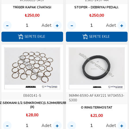
W500012-S437
2S61-2457-AA
TRİGER KAPAK CİVATASI
STOPER - DEBRIYAJ PEDALI.
₺250,00
₺250,00
Adet
Adet
SEPETE EKLE
SEPETE EKLE
E860141-S
96MM-8590-AF KAY221 W704553-
S300
Z.SEKMANI:1/2.SENKROMEC(1.52MM/IB5/IB5B)
(X)
O RING:TERMOSTAT
₺28,00
₺21,00
Adet
Adet