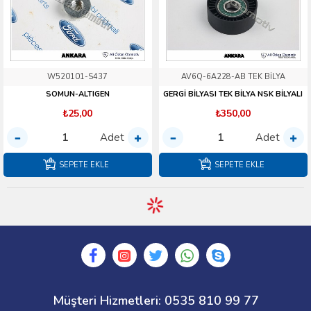
W520101-S437
AV6Q-6A228-AB TEK BİLYA
SOMUN-ALTIGEN
GERGİ BİLYASI TEK BİLYA NSK BİLYALI
₺25,00
₺350,00
Adet
Adet
SEPETE EKLE
SEPETE EKLE
3M5Q-9K549-AB YS
1S7G-8507-AF ELRİNG