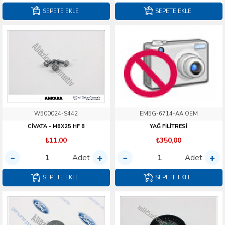
SEPETE EKLE
SEPETE EKLE
W500024-S442
EM5G-6714-AA OEM
CİVATA - M8X25 HF 8
YAĞ FİLİTRESİ
₺11,00
₺350,00
Adet
Adet
SEPETE EKLE
SEPETE EKLE