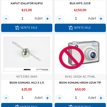
KAPUT İZALATÖR KLİPSİ
BUJİ AYFS 22CB
₺15,00
₺150,00
Adet
Adet
SEPETE EKLE
SEPETE EKLE
W713392-S440
8V41-1K024-AC İTHAL
BİJON SOMUNU, M12 X 1.5
BİJON SOMUNU KROM UZUN TİP
₺25,00
₺50,00
Adet
Adet