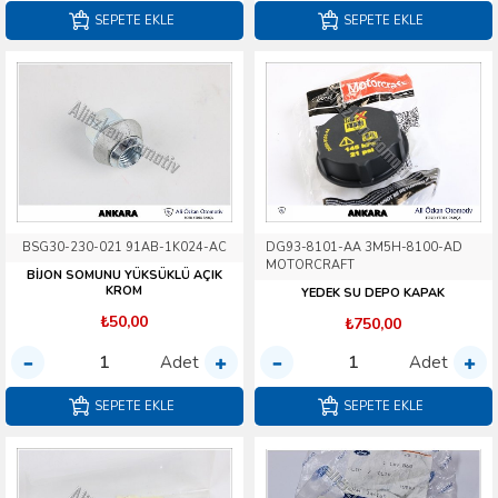
SEPETE EKLE
SEPETE EKLE
BSG30-230-021 91AB-1K024-AC
DG93-8101-AA 3M5H-8100-AD
MOTORCRAFT
BİJON SOMUNU YÜKSÜKLÜ AÇIK
KROM
YEDEK SU DEPO KAPAK
₺50,00
₺750,00
Adet
Adet
SEPETE EKLE
SEPETE EKLE