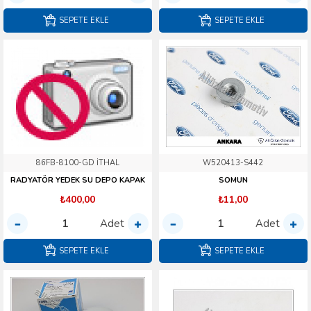
SEPETE EKLE
SEPETE EKLE
86FB-8100-GD İTHAL
W520413-S442
RADYATÖR YEDEK SU DEPO KAPAK
SOMUN
₺400,00
₺11,00
Adet
Adet
SEPETE EKLE
SEPETE EKLE