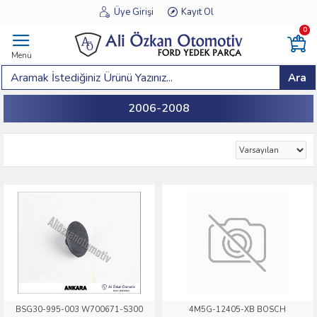
Üye Girişi
Kayıt Ol
0
Menü
Ara
2006-2008
BSG30-995-003 W700671-S300
4M5G-12405-XB BOSCH