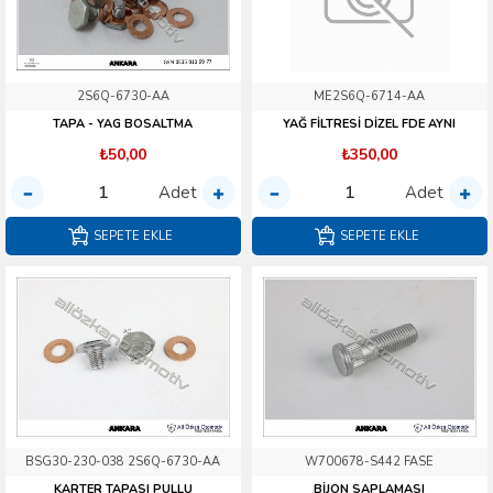
2S6Q-6730-AA
ME2S6Q-6714-AA
TAPA - YAG BOSALTMA
YAĞ FİLTRESİ DİZEL FDE AYNI
₺50,00
₺350,00
Adet
Adet
SEPETE EKLE
SEPETE EKLE
BSG30-230-038 2S6Q-6730-AA
W700678-S442 FASE
KARTER TAPASI PULLU
BİJON SAPLAMASI