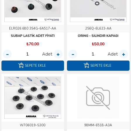
ELR026.680 3S4G-6A517-AA
2S6Q-6L623-AA
SUBAP LASTİK ADET FİYATI
ORING - SILINDIR KAPAGI
₺70,00
₺50,00
Adet
Adet
SEPETE EKLE
SEPETE EKLE
W706019-S300
98MM-6518-A3A