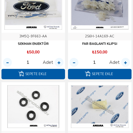
3M5Q-9F663-AA
2S6H-14A169-AC
SEKMAN ENJEKTÖR
FAR BAGLANTI KLIPSI
₺50,00
₺150,00
Adet
Adet
SEPETE EKLE
SEPETE EKLE