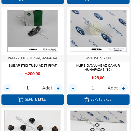
INA422001810 2S6Q-6564-AA
W703507-S300
SUBAP İTİCİ TUŞU ADET FİYAT
KLIPS:DAVLUMBAZ CAMUR
MUHAFAZASI(10)
₺200,00
₺28,00
Adet
Adet
SEPETE EKLE
SEPETE EKLE