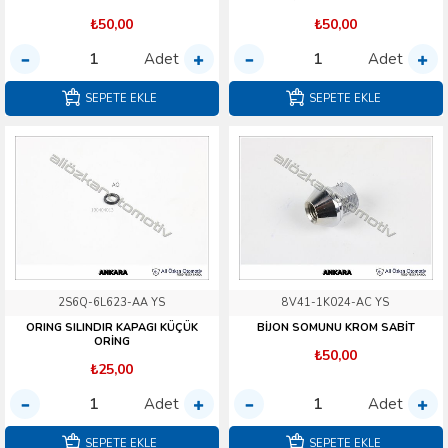
₺50,00
₺50,00
Adet
Adet
SEPETE EKLE
SEPETE EKLE
2S6Q-6L623-AA YS
8V41-1K024-AC YS
ORING SILINDIR KAPAGI KÜÇÜK
BİJON SOMUNU KROM SABİT
ORİNG
₺50,00
₺25,00
Adet
Adet
SEPETE EKLE
SEPETE EKLE