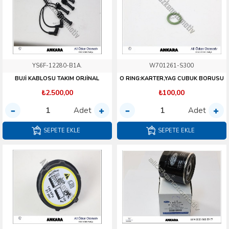
YS6F-12280-B1A.
W701261-S300
BUJİ KABLOSU TAKIM ORJİNAL
O RING:KARTER,YAG CUBUK BORUSU
₺2.500,00
₺100,00
Adet
Adet
SEPETE EKLE
SEPETE EKLE