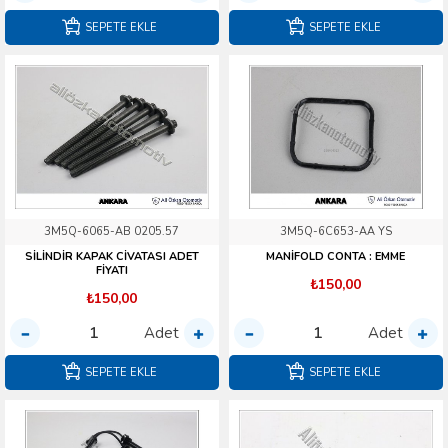
SEPETE EKLE
SEPETE EKLE
3M5Q-6065-AB 0205.57
3M5Q-6C653-AA YS
SİLİNDİR KAPAK CİVATASI ADET
MANİFOLD CONTA : EMME
FİYATI
₺150,00
₺150,00
Adet
Adet
SEPETE EKLE
SEPETE EKLE