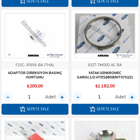
SEPETE EKLE
SEPETE EKLE
F33C-3F656-BA İTHAL
93ZT-7M000-AC BA
ADAPTÖR DİREKSİYON BASINÇ
YATAK:SENKROMEC
HORTUMU
SARISI,1/2.VITES(IB5B/MTX75)(2)
₺200,00
₺1.182,00
Adet
Adet
SEPETE EKLE
SEPETE EKLE