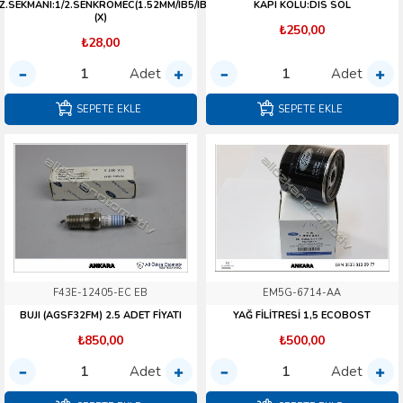
Z.SEKMANI:1/2.SENKROMEC(1.52MM/IB5/IB5B)
KAPI KOLU:DIS SOL
(X)
₺250,00
₺28,00
Adet
Adet
SEPETE EKLE
SEPETE EKLE
F43E-12405-EC EB
EM5G-6714-AA
BUJI (AGSF32FM) 2.5 ADET FİYATI
YAĞ FİLİTRESİ 1,5 ECOBOST
₺850,00
₺500,00
Adet
Adet