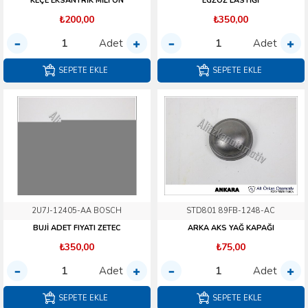
KEÇE EKSANTRİK MİLİ ÖN
EGZOZ LASTİĞİ
₺200,00
₺350,00
Adet
Adet
SEPETE EKLE
SEPETE EKLE
2U7J-12405-AA BOSCH
STD801 89FB-1248-AC
BUJİ ADET FIYATI ZETEC
ARKA AKS YAĞ KAPAĞI
₺350,00
₺75,00
Adet
Adet
SEPETE EKLE
SEPETE EKLE