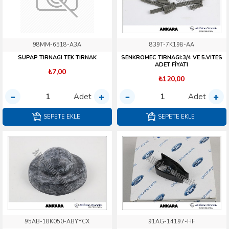
98MM-6518-A3A
839T-7K198-AA
SUPAP TIRNAGI TEK TIRNAK
SENKROMEC TIRNAGI:3/4 VE 5.VITES
ADET FİYATI
₺7,00
₺120,00
Adet
Adet
SEPETE EKLE
SEPETE EKLE
95AB-18K050-ABYYCX
91AG-14197-HF