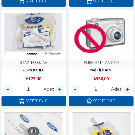
SEPETE EKLE
SEPETE EKLE
96AP-18888-AA
EM5G-6714-AA OEM
KLIPS:KABLO
YAĞ FİLİTRESİ
₺123,00
₺350,00
Adet
Adet
SEPETE EKLE
SEPETE EKLE