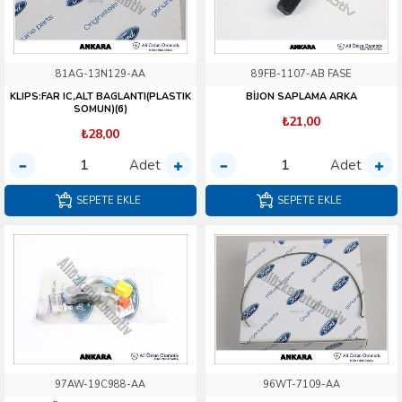
81AG-13N129-AA
89FB-1107-AB FASE
KLIPS:FAR IC,ALT BAGLANTI(PLASTIK
BİJON SAPLAMA ARKA
SOMUN)(6)
₺21,00
₺28,00
Adet
Adet
SEPETE EKLE
SEPETE EKLE
97AW-19C988-AA
96WT-7109-AA