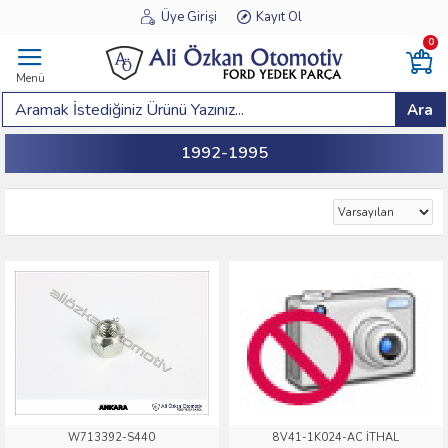
Üye Girişi
Kayıt Ol
0
Menü
Ara
1992-1995
W713392-S440
8V41-1K024-AC İTHAL