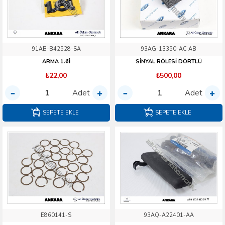
91AB-B42528-SA
93AG-13350-AC AB
ARMA 1.6İ
SİNYAL RÖLESİ DÖRTLÜ
₺22,00
₺500,00
Adet
Adet
SEPETE EKLE
SEPETE EKLE
E860141-S
93AQ-A22401-AA