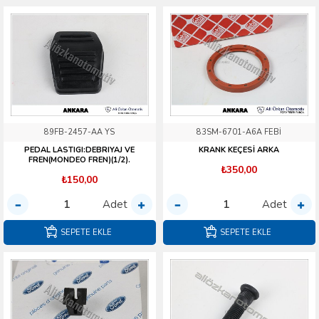
89FB-2457-AA YS
83SM-6701-A6A FEBİ
PEDAL LASTIGI:DEBRIYAJ VE
KRANK KEÇESİ ARKA
FREN(MONDEO FREN)(1/2).
₺350,00
₺150,00
Adet
Adet
SEPETE EKLE
SEPETE EKLE