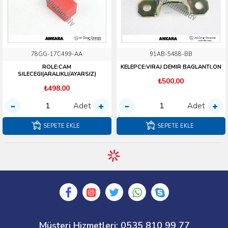
78GG-17C499-AA
91AB-5488-BB
ROLE:CAM
KELEPCE:VIRAJ DEMIR BAGLANTI,ON
SILECEGI(ARALIKLI/AYARSIZ)
₺500,00
₺498,00
Adet
Adet
SEPETE EKLE
SEPETE EKLE
Müşteri Hizmetleri: 0535 810 99 77