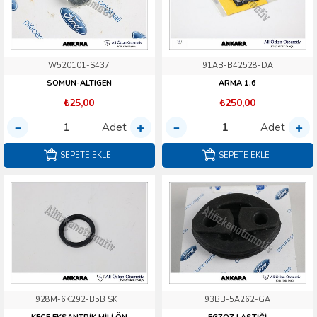
W520101-S437
91AB-B42528-DA
SOMUN-ALTIGEN
ARMA 1.6
₺25,00
₺250,00
Adet
Adet
SEPETE EKLE
SEPETE EKLE
928M-6K292-B5B SKT
93BB-5A262-GA