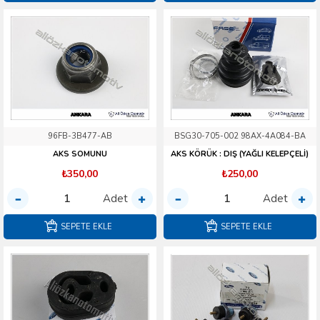
96FB-3B477-AB
BSG30-705-002 98AX-4A084-BA
AKS SOMUNU
AKS KÖRÜK : DIŞ (YAĞLI KELEPÇELİ)
₺350,00
₺250,00
Adet
Adet
SEPETE EKLE
SEPETE EKLE