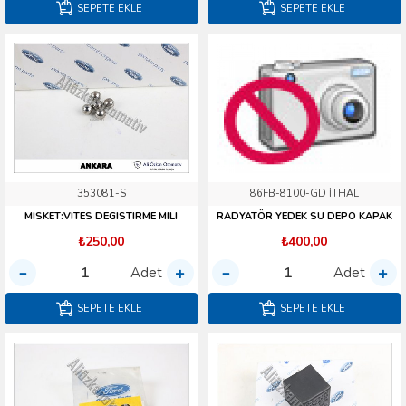
SEPETE EKLE
SEPETE EKLE
353081-S
86FB-8100-GD İTHAL
MISKET:VITES DEGISTIRME MILI
RADYATÖR YEDEK SU DEPO KAPAK
₺250,00
₺400,00
Adet
Adet
SEPETE EKLE
SEPETE EKLE