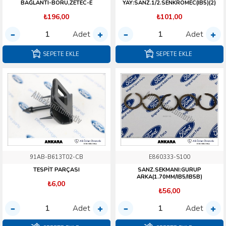
BAĞLANTI-BORU,ZETEC-E
YAY:SANZ.1/2.SENKROMEC(IB5)(2)
₺196,00
₺101,00
Adet
Adet
SEPETE EKLE
SEPETE EKLE
91AB-B613T02-CB
E860333-S100
TESPİT PARÇASI
SANZ.SEKMANI:GURUP
ARKA(1.70MM/IB5/IB5B)
₺6,00
₺56,00
Adet
Adet