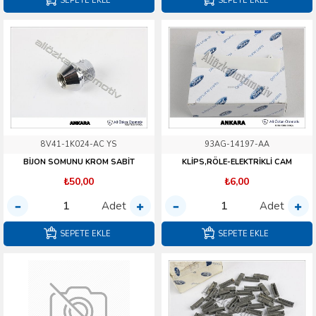
SEPETE EKLE
SEPETE EKLE
8V41-1K024-AC YS
93AG-14197-AA
BİJON SOMUNU KROM SABİT
KLİPS,RÖLE-ELEKTRİKLİ CAM
₺50,00
₺6,00
Adet
Adet
SEPETE EKLE
SEPETE EKLE