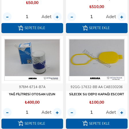
₺50,00
₺510,00
Adet
Adet
SEPETE EKLE
SEPETE EKLE
978M-6714-B7A
92GG-17632-BB AA CAB330206
YAĞ FİLİTRESİ OTOSAN UZUN
SİLECEK SU DEPO KAPAĞI ESCORT
₺400,00
₺100,00
Adet
Adet
SEPETE EKLE
SEPETE EKLE