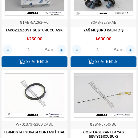
81AB-5A262-AC
90AB-9278-AB
TAKOZ:EGZOST SUSTURUCU,ASKI
YAĞ MÜŞÜRÜ KALIN DİŞ
₺250,00
₺600,00
Adet
Adet
SEPETE EKLE
SEPETE EKLE
W701379-S300 CABU
89SM-6750-BC
TERMOSTAT YUVASI CONTASI İTHAL
GOSTERGE:KARTER YAG
SEVIYESI(CUBUK)