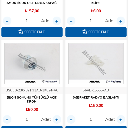
AMÖRTİSÖR ÜST TABLA KAPAĞI
KLİPS
₺157,00
₺6,00
Adet
Adet
SEPETE EKLE
SEPETE EKLE
BSG30-230-021 91AB-1K024-AC
86AB-18888-AB
BİJON SOMUNU YÜKSÜKLÜ AÇIK
(A)BRAKET:RADYO BAGLANTI
KROM
₺150,00
₺50,00
Adet
Adet