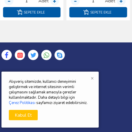
Adet
Adet
SEPETE EKLE
SEPETE EKLE
×
FORDYEDEKPARCATR.COM
Alışveriş sitemizde, kullanıcı deneyimini
geliştirmek ve internet sitesinin verimli
2012 yılında kurulan şirketimi"AÖ ÖZKAN
çalışmasını sağlamak amacıyla çerezler
OTOMOTİV E-TİCARET SAN.VE TİC.LTD.ŞTİ."
kullanılmaktadır. Daha detaylı bilgi için
gün geçtikçe büyüyen bir hedefle yoluna
Çerez Politikası
sayfamızı ziyaret edebilirsiniz.
devam etmektedir.Yedek parça konusunda
Kabul Et
Kaliteden ödün vermeyen Şirketimiz
müşterilerine en iyi hizmeti sunmaktadır.