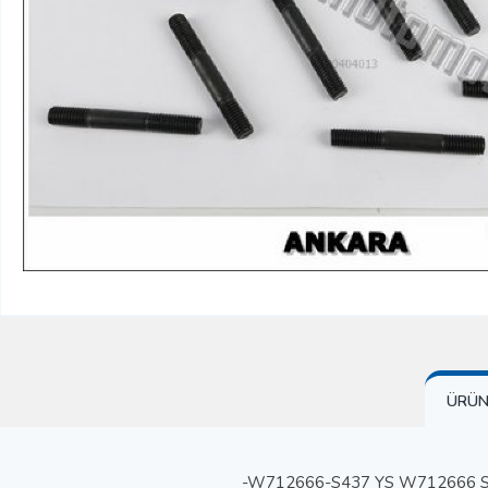
ÜRÜN 
-W712666-S437 YS W712666 