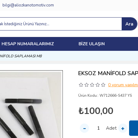
bilgi@aliozkanotomotiv.com
Ara
HESAP NUMARALARIMIZ
BIZE ULAŞIN
NİFOLD SAPLAMASI M8
EKSOZ MANİFOLD SA
0 yorum yapılmı
Ürün Kodu::
W712666-S437 YS
₺100,00
Adet