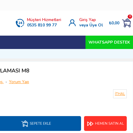
0
Müşteri Hizmetleri
Giriş Yap
₺0,00
0535 810 99 77
veya Üye Ol
WHATSAPP DESTEK
PLAMASI M8
ş.
-
Yorum Yap
İTHAL
SEPETE EKLE
HEMEN SATIN AL