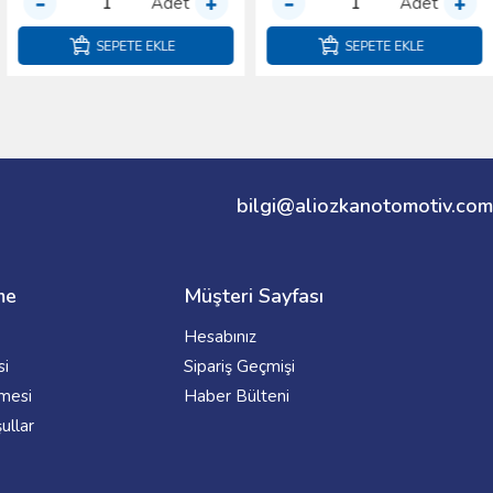
Adet
Adet
SEPETE EKLE
SEPETE EKLE
bilgi@aliozkanotomotiv.com
me
Müşteri Sayfası
Hesabınız
si
Sipariş Geçmişi
şmesi
Haber Bülteni
ullar