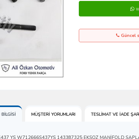
W
Güncel st
BILGISI
MÜŞTERI YORUMLARI
TESLIMAT VE İADE ŞAR
S437 YS W712666S437YS 143387325 EKSOZ MANİFOLD SAPL