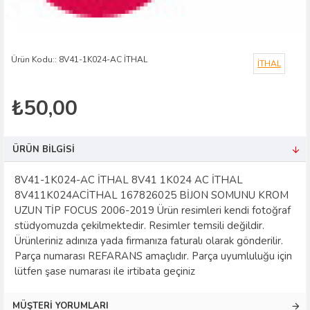
Ürün Kodu::
8V41-1K024-AC İTHAL
İTHAL
₺50,00
ÜRÜN BILGISI
8V41-1K024-AC İTHAL 8V41 1K024 AC İTHAL
8V411K024ACİTHAL 167826025 BİJON SOMUNU KROM
UZUN TİP FOCUS 2006-2019 Ürün resimleri kendi fotoğraf
stüdyomuzda çekilmektedir. Resimler temsili değildir.
Ürünleriniz adınıza yada firmanıza faturalı olarak gönderilir.
Parça numarası REFARANS amaçlıdır. Parça uyumluluğu için
lütfen şase numarası ile irtibata geçiniz
MÜŞTERI YORUMLARI