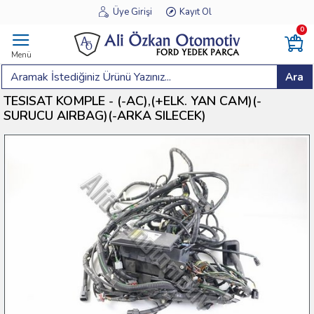
Üye Girişi
Kayıt Ol
0
Menü
Ara
TESISAT KOMPLE - (-AC),(+ELK. YAN CAM)(-
SURUCU AIRBAG)(-ARKA SILECEK)