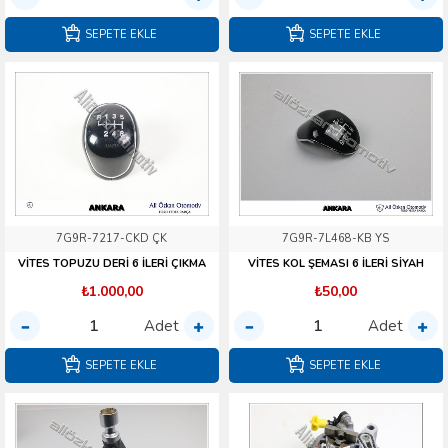
SEPETE EKLE
SEPETE EKLE
7G9R-7217-CKD ÇK
7G9R-7L468-KB YS
VİTES TOPUZU DERİ 6 İLERİ ÇIKMA
VİTES KOL ŞEMASI 6 İLERİ SİYAH
₺1.000,00
₺50,00
Adet
Adet
SEPETE EKLE
SEPETE EKLE