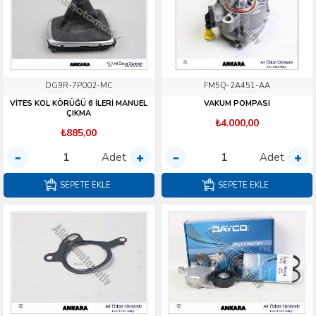
DG9R-7P002-MC
FM5Q-2A451-AA
VİTES KOL KÖRÜĞÜ 6 İLERİ MANUEL
VAKUM POMPASI
ÇIKMA
₺4.000,00
₺885,00
Adet
Adet
SEPETE EKLE
SEPETE EKLE