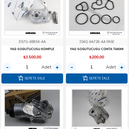
DS7G-6B856-AA
2S6Q-6A728-AA FASE
YAG SOGUTUCUSU KOMPLE
YAG SOGUTUCUSU CONTA TAKIMI
₺3.500,00
₺200,00
Adet
Adet
SEPETE EKLE
SEPETE EKLE