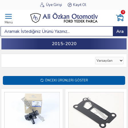
Üye Girişi
Kayıt Ol
0
Menü
Ara
2015-2020
ÖNCEKI ÜRÜNLERI GÖSTER