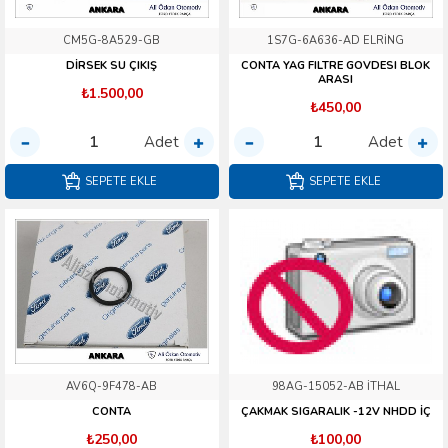
CM5G-8A529-GB
1S7G-6A636-AD ELRİNG
DİRSEK SU ÇIKIŞ
CONTA YAG FILTRE GOVDESI BLOK
ARASI
₺1.500,00
₺450,00
Adet
Adet
SEPETE EKLE
SEPETE EKLE
AV6Q-9F478-AB
98AG-15052-AB İTHAL
CONTA
ÇAKMAK SIGARALIK -12V NHDD İÇ
₺250,00
₺100,00