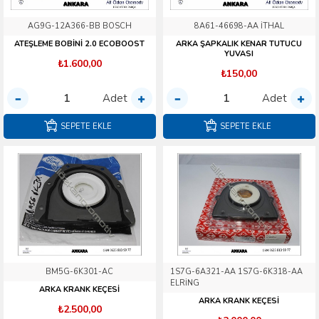
AG9G-12A366-BB BOSCH
8A61-46698-AA İTHAL
ATEŞLEME BOBİNİ 2.0 ECOBOOST
ARKA ŞAPKALIK KENAR TUTUCU
YUVASI
₺1.600,00
₺150,00
Adet
Adet
SEPETE EKLE
SEPETE EKLE
BM5G-6K301-AC
1S7G-6A321-AA 1S7G-6K318-AA
ELRİNG
ARKA KRANK KEÇESİ
ARKA KRANK KEÇESİ
₺2.500,00