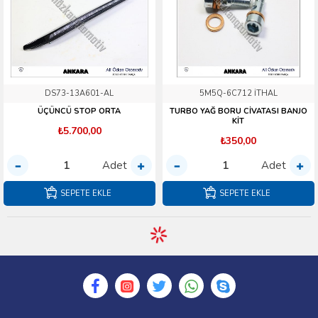
DS73-13A601-AL
5M5Q-6C712 İTHAL
ÜÇÜNCÜ STOP ORTA
TURBO YAĞ BORU CİVATASI BANJO
KİT
₺5.700,00
₺350,00
Adet
Adet
SEPETE EKLE
SEPETE EKLE