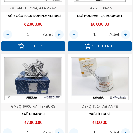
KAL344510 AV6Q-6L625-AA
F2GE-6600-AA
YAĞ SOĞUTUCU KOMPLE FİLTRELİ
YAĞ POMPASI 2,0 ECOBOST
₺2.000,00
₺6.000,00
Adet
Adet
SEPETE EKLE
SEPETE EKLE
GM5Q-6600-AA PİERBURG
DS7Q-6714-AB AA YS
YAĞ POMPASI
YAĞ FİLTRESİ
₺7.000,00
₺400,00
Adet
Adet