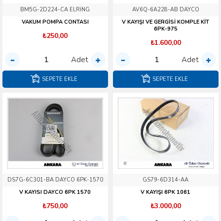
BM5G-2D224-CA ELRİNG
AV6Q-6A228-AB DAYCO
VAKUM POMPA CONTASI
V KAYIŞI VE GERGİSİ KOMPLE KİT
6PK-975
₺250,00
₺1.600,00
Adet
Adet
SEPETE EKLE
SEPETE EKLE
DS7G-6C301-BA DAYCO 6PK-1570
GS79-6D314-AA
V KAYISI DAYCO 6PK 1570
V KAYIŞI 6PK 1061
₺750,00
₺3.000,00