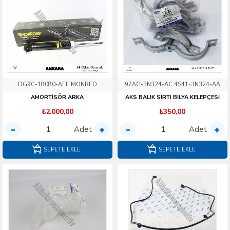
DG9C-18080-AEE MONREO
97AG-3N324-AC 4S41-3N324-AA
AMORTİSÖR ARKA
AKS BALIK SIRTI BİLYA KELEPÇESİ
₺2.000,00
₺350,00
Adet
Adet
SEPETE EKLE
SEPETE EKLE