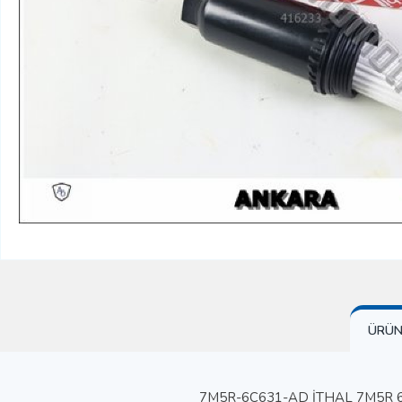
ÜRÜN 
7M5R-6C631-AD İTHAL 7M5R 