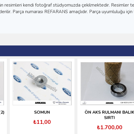
esimleri kendi fotoğraf stüdyomuzda çekilmektedir. Resimler temsi
derilir. Parça numarası REFARANS amaçlıdır. Parça uyumluluğu için l
SOMUN
ÖN AKS RULMANI BALIK
SIRTI
₺11,00
₺1.700,00