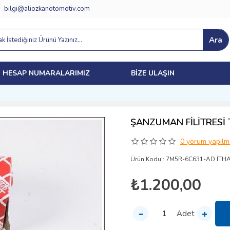
bilgi@aliozkanotomotiv.com
Ara
HESAP NUMARALARIMIZ
BIZE ULAŞIN
ŞANZUMAN FİLİTRESİ 
0 yorum yapılmı
Ürün Kodu::
7M5R-6C631-AD İTH
₺1.200,00
Adet