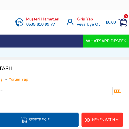
0
Müşteri Hizmetleri
Giriş Yap
₺0,00
0535 810 99 77
veya Üye Ol
WHATSAPP DESTEK
TASLI
ş.
-
Yorum Yap
AL
FEBI
SEPETE EKLE
HEMEN SATIN AL