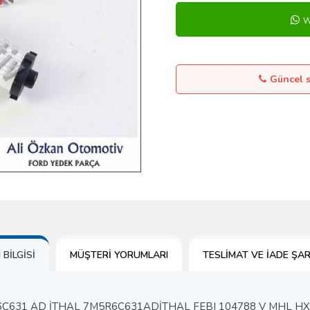
W
Güncel st
BILGISI
MÜŞTERI YORUMLARI
TESLIMAT VE İADE ŞAR
6C631 AD İTHAL 7M5R6C631ADİTHAL FEBI 104788 V MHL H