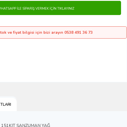
HATSAPP İLE SIPARIŞ VERMEK İÇIN TIKLAYINIZ
ok ve fiyat bilgisi için bizi arayın 0538 491 36 73
TLARI
X 151KIT ŞANZUMAN YAĞ