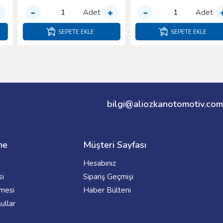
Adet
Adet
SEPETE EKLE
SEPETE EKLE
bilgi@aliozkanotomotiv.com
me
Müşteri Sayfası
Hesabınız
si
Sipariş Geçmişi
şmesi
Haber Bülteni
ullar