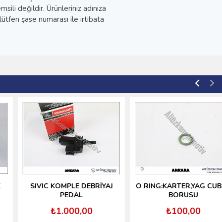
li değildir. Ürünleriniz adınıza
ütfen şase numarası ile irtibata
SIVIC KOMPLE DEBRİYAJ
O RING:KARTER,YAG CUBUK
PEDAL
BORUSU
₺1.000,00
₺100,00