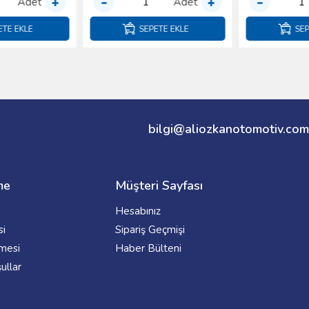
Adet
Adet
SEPETE EKLE
SEPETE EKLE
bilgi@aliozkanotomotiv.com
me
Müşteri Sayfası
Hesabınız
si
Sipariş Geçmişi
şmesi
Haber Bülteni
ullar