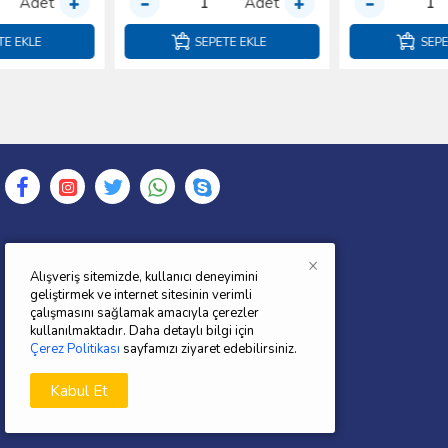
Adet
Adet
SEPETE EKLE
SEPETE EKLE
×
FORDYEDEKPARCATR.COM
Alışveriş sitemizde, kullanıcı deneyimini
geliştirmek ve internet sitesinin verimli
2012 yılında kurulan şirketimi"AÖ ÖZKAN
çalışmasını sağlamak amacıyla çerezler
OTOMOTİV E-TİCARET SAN.VE TİC.LTD.ŞTİ."
kullanılmaktadır. Daha detaylı bilgi için
gün geçtikçe büyüyen bir hedefle yoluna
Çerez Politikası
sayfamızı ziyaret edebilirsiniz.
devam etmektedir.Yedek parça konusunda
Kabul Et
Kaliteden ödün vermeyen Şirketimiz
müşterilerine en iyi hizmeti sunmaktadır.