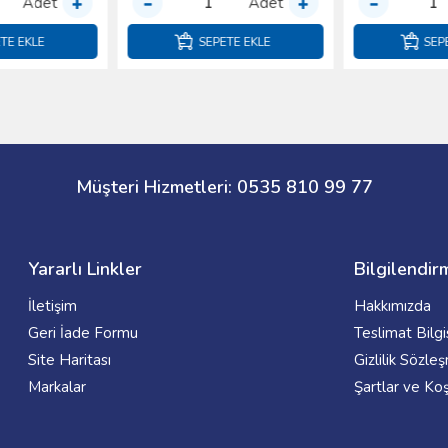
Adet
Adet
SEPETE EKLE
SEPETE EKLE
Müşteri Hizmetleri: 0535 810 99 77
Yararlı Linkler
Bilgilendir
İletişim
Hakkımızda
Geri İade Formu
Teslimat Bilgi
Site Haritası
Gizlilik Sözle
Markalar
Şartlar ve Koş