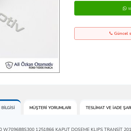
W
Güncel st
BILGISI
MÜŞTERI YORUMLARI
TESLIMAT VE İADE ŞAR
W709688S300 1251866 KAPUT DOSEME KLIPS TRANSİT 2014-20