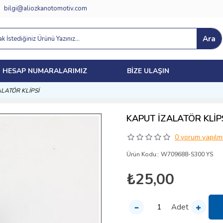
bilgi@aliozkanotomotiv.com
Ara
HESAP NUMARALARIMIZ
BIZE ULAŞIN
LATÖR KLİPSİ
KAPUT İZALATÖR KLİP
0 yorum yapılmı
Ürün Kodu::
W709688-S300 YS
₺25,00
Adet