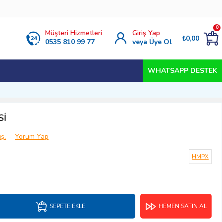
0
Müşteri Hizmetleri
Giriş Yap
₺0,00
0535 810 99 77
veya Üye Ol
WHATSAPP DESTEK
Sİ
ş.
-
Yorum Yap
HMPX
SEPETE EKLE
HEMEN SATIN AL