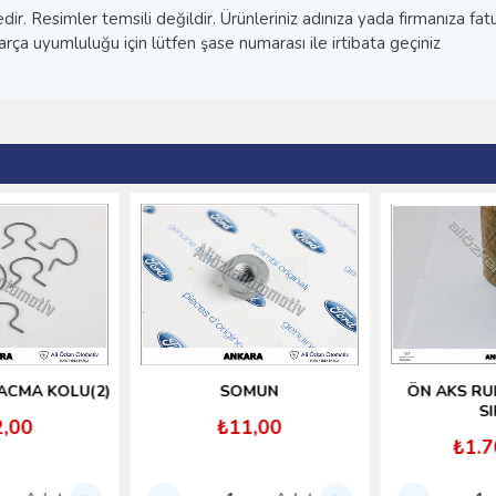
. Resimler temsili değildir. Ürünleriniz adınıza yada firmanıza fatur
a uyumluluğu için lütfen şase numarası ile irtibata geçiniz
SOMUN
ÖN AKS RULMANI BALIK
SIRTI
₺11,00
₺1.700,00