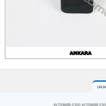
ÜRÜN 
-W709688-S300 W709688 S300 