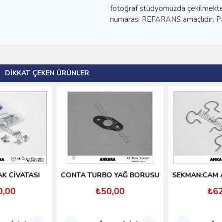
fotoğraf stüdyomuzda çekilmektedir
numarası REFARANS amaçlıdır. Parç
DIKKAT ÇEKEN ÜRÜNLER
CONTA TURBO YAĞ BORUSU
SEKMAN:CAM ACMA KOLU(2)
₺50,00
₺62,00