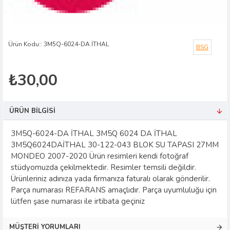
Ürün Kodu::
3M5Q-6024-DA İTHAL
BSG
₺30,00
ÜRÜN BILGISI
3M5Q-6024-DA İTHAL 3M5Q 6024 DA İTHAL
3M5Q6024DAİTHAL 30-122-043 BLOK SU TAPASI 27MM
MONDEO 2007-2020 Ürün resimleri kendi fotoğraf
stüdyomuzda çekilmektedir. Resimler temsili değildir.
Ürünleriniz adınıza yada firmanıza faturalı olarak gönderilir.
Parça numarası REFARANS amaçlıdır. Parça uyumluluğu için
lütfen şase numarası ile irtibata geçiniz
MÜŞTERI YORUMLARI