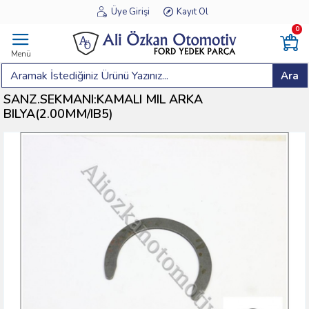
Üye Girişi
Kayıt Ol
0
Menü
Ara
SANZ.SEKMANI:KAMALI MIL ARKA
BILYA(2.00MM/IB5)