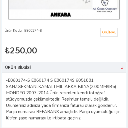
Ürün Kodu::
E860174-S
ORJİNAL
₺250,00
ÜRÜN BILGISI
-E860174-S E860174 S E860174S 6051881
SANZ.SEKMANI:KAMALI MIL ARKA BILYA(2.00MM/IB5)
MONDEO 2007-2014 Ürün resimleri kendi fotoğraf
stüdyomuzda çekilmektedir. Resimler temsili değildir.
Ürünleriniz adınıza yada firmanıza faturalı olarak gönderilir.
Parça numarası REFARANS amaçlıdır. Parça uyumluluğu için
lütfen şase numarası ile irtibata geçiniz