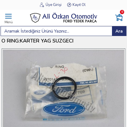
Üye Girişi
Kayıt Ol
0
Menü
Ara
O RING:KARTER YAG SUZGECI