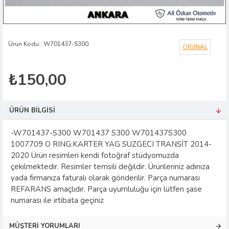
Ürün Kodu::
W701437-S300
ORJİNAL
₺150,00
ÜRÜN BILGISI
-W701437-S300 W701437 S300 W701437S300
1007709 O RING:KARTER YAG SUZGECI TRANSİT 2014-
2020 Ürün resimleri kendi fotoğraf stüdyomuzda
çekilmektedir. Resimler temsili değildir. Ürünleriniz adınıza
yada firmanıza faturalı olarak gönderilir. Parça numarası
REFARANS amaçlıdır. Parça uyumluluğu için lütfen şase
numarası ile irtibata geçiniz
MÜŞTERI YORUMLARI