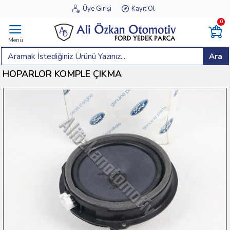
Üye Girişi
Kayıt Ol
0
Menü
Ara
HOPARLOR KOMPLE ÇIKMA