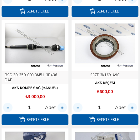
SEPETE EKLE
SEPETE EKLE
BSG 30-350-009 3M51-3B436-
93ZT-3K169-A9C
DAF
AKS KEÇESİ
AKS KOMPE SAĞ (MANUEL)
₺600,00
₺3.000,00
Adet
Adet
SEPETE EKLE
SEPETE EKLE