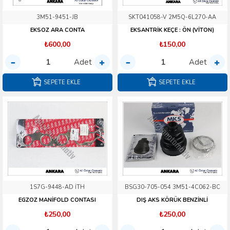
3M51-9451-JB
SKT041058-V 2M5Q-6L270-AA
EKSOZ ARA CONTA
EKSANTRİK KEÇE : ÖN (VİTON)
₺600,00
₺150,00
Adet
Adet
SEPETE EKLE
SEPETE EKLE
1S7G-9448-AD İTH
BSG30-705-054 3M51-4C062-BC
EGZOZ MANİFOLD CONTASI
DIŞ AKS KÖRÜK BENZİNLİ
₺250,00
₺250,00