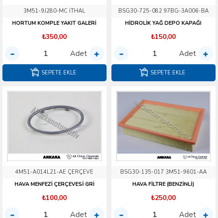
3M51-9J280-MC İTHAL
BSG30-725-082 97BG-3A006-BA
HORTUM KOMPLE YAKIT GALERİ
HİDROLİK YAĞ DEPO KAPAĞI
₺350,00
₺150,00
Adet
Adet
SEPETE EKLE
SEPETE EKLE
4M51-A014L21-AE ÇERÇEVE
BSG30-135-017 3M51-9601-AA
HAVA MENFEZİ ÇERÇEVESİ GRİ
HAVA FİLTRE (BENZİNLİ)
₺100,00
₺250,00
Adet
Adet