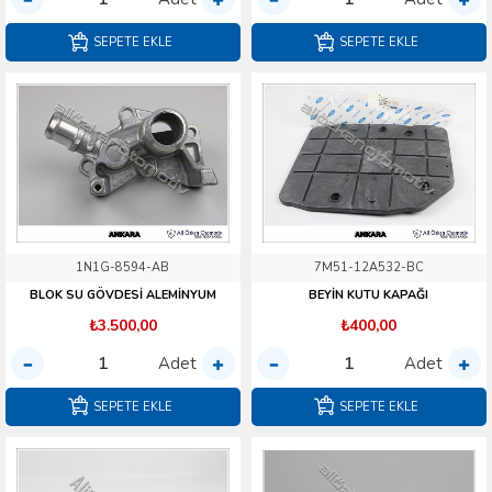
SEPETE EKLE
SEPETE EKLE
1N1G-8594-AB
7M51-12A532-BC
BLOK SU GÖVDESİ ALEMİNYUM
BEYİN KUTU KAPAĞI
₺3.500,00
₺400,00
Adet
Adet
SEPETE EKLE
SEPETE EKLE