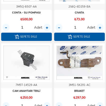
3M5Q-8507-AA
2S6Q-6D259-BA
CONTA - SU POMPASI
CIVATA
₺500,00
₺73,00
Adet
Adet
SEPETE EKLE
SEPETE EKLE
7M5T-14529-AA
3M51-5K291-AC
CAM ANAHTARI TEKLİ
BRAKET
₺250,00
₺297,00
Adet
Adet