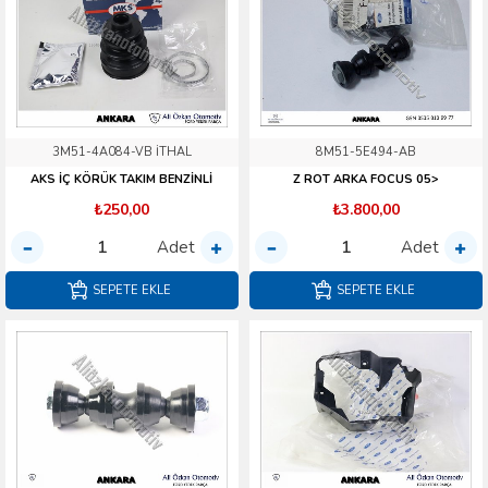
3M51-4A084-VB İTHAL
8M51-5E494-AB
AKS İÇ KÖRÜK TAKIM BENZİNLİ
Z ROT ARKA FOCUS 05>
₺250,00
₺3.800,00
Adet
Adet
SEPETE EKLE
SEPETE EKLE