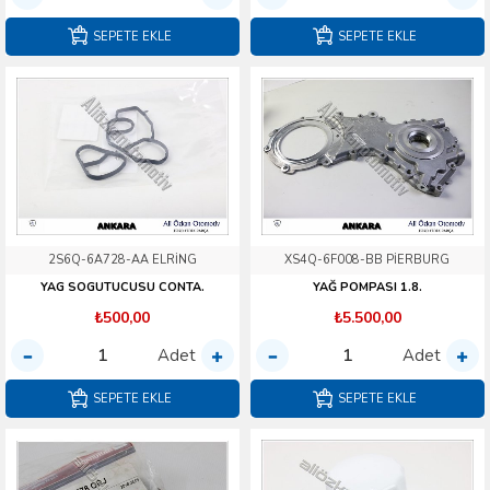
SEPETE EKLE
SEPETE EKLE
2S6Q-6A728-AA ELRİNG
XS4Q-6F008-BB PİERBURG
YAG SOGUTUCUSU CONTA.
YAĞ POMPASI 1.8.
₺500,00
₺5.500,00
Adet
Adet
SEPETE EKLE
SEPETE EKLE