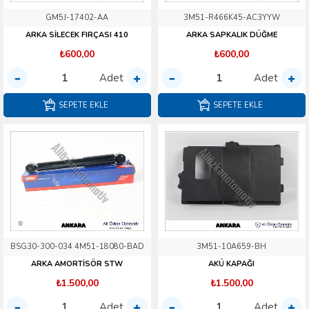
GM5J-17402-AA
3M51-R466K45-AC3YYW
ARKA SİLECEK FIRÇASI 410
ARKA SAPKALIK DÜĞME
₺600,00
₺600,00
Adet
Adet
SEPETE EKLE
SEPETE EKLE
BSG30-300-034 4M51-18080-BAD
3M51-10A659-BH
ARKA AMORTİSÖR STW
AKÜ KAPAĞI
₺1.500,00
₺1.500,00
Adet
Adet