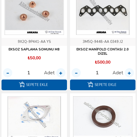
9X2Q-9P441-AA YS
3M5Q-9448-AA 0349.J2
EKSOZ SAPLAMA SOMUNU M8
EKSOZ MANİFOLD CONTASI 2.0
DİZEL
₺50,00
₺500,00
Adet
Adet
SEPETE EKLE
SEPETE EKLE