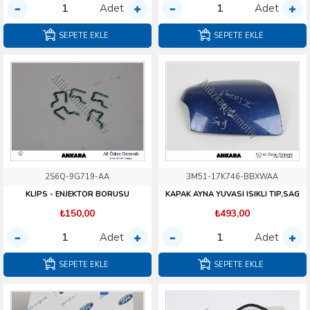
Adet
Adet
SEPETE EKLE
SEPETE EKLE
2S6Q-9G719-AA
3M51-17K746-BBXWAA
KLIPS - ENJEKTOR BORUSU
KAPAK AYNA YUVASI ISIKLI TIP,SAG
₺150,00
₺493,00
Adet
Adet
SEPETE EKLE
SEPETE EKLE