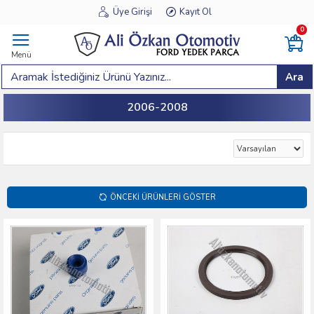
Üye Girişi
Kayıt Ol
0
Menü
Ara
2006-2008
ÖNCEKI ÜRÜNLERI GÖSTER