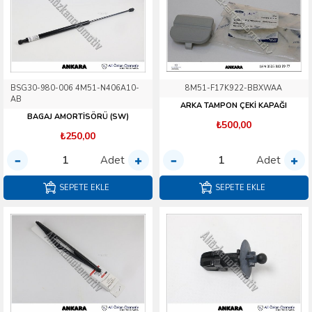
BSG30-980-006 4M51-N406A10-
8M51-F17K922-BBXWAA
AB
ARKA TAMPON ÇEKİ KAPAĞI
BAGAJ AMORTİSÖRÜ (SW)
₺500,00
₺250,00
Adet
Adet
SEPETE EKLE
SEPETE EKLE