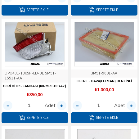
SEPETE EKLE
SEPETE EKLE
DPO431-1305R-LD-UE 5M51-
3M51-9601-AA
15511-AA
FILTRE - HAVA(ELEMAN) BENZİNLİ
GERİ VİTES LAMBASI (KIRMIZI-BEYAZ)
₺1.000,00
₺850,00
Adet
Adet
SEPETE EKLE
SEPETE EKLE