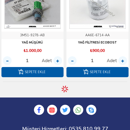
3M51-9278-AB
AA6E-6714-AA
YAĞ MÜŞÜRÜ
YAĞ FİLİTRESİ ECOBOST
₺1.000,00
₺900,00
Adet
Adet
SEPETE EKLE
SEPETE EKLE