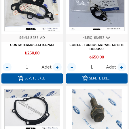
96MM-8587-AD
4M5Q-6N652-AA
CONTA:TERMOSTAT KAPAGI
CONTA - TURBOSARJ YAG TAHLIYE
BORUSU
₺250,00
₺650,00
Adet
Adet
SEPETE EKLE
SEPETE EKLE