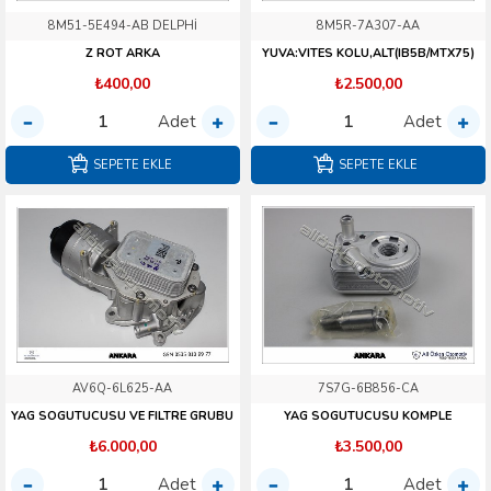
8M51-5E494-AB DELPHİ
8M5R-7A307-AA
Z ROT ARKA
YUVA:VITES KOLU,ALT(IB5B/MTX75)
₺400,00
₺2.500,00
Adet
Adet
SEPETE EKLE
SEPETE EKLE
AV6Q-6L625-AA
7S7G-6B856-CA
YAG SOGUTUCUSU VE FILTRE GRUBU
YAG SOGUTUCUSU KOMPLE
₺6.000,00
₺3.500,00
Adet
Adet