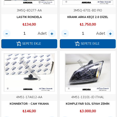
3M5Q-6D277-AA
3M5Q-6701-BD PJO
LASTIK RONDELA
KRANK ARKA KEÇE 2.0 DİZEL
₺134,00
₺1.750,00
Adet
Adet
SEPETE EKLE
SEPETE EKLE
4M51-17A612-AA
4M51-13101-JD İTHAL
KONNEKTOR - CAM YIKAMA
KOMPLE FAR SOL SİYAH ZEMİN
₺146,00
₺3.000,00