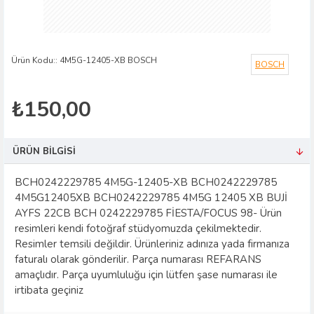
Ürün Kodu::
4M5G-12405-XB BOSCH
BOSCH
₺150,00
ÜRÜN BILGISI
BCH0242229785 4M5G-12405-XB BCH0242229785
4M5G12405XB BCH0242229785 4M5G 12405 XB BUJİ
AYFS 22CB BCH 0242229785 FİESTA/FOCUS 98- Ürün
resimleri kendi fotoğraf stüdyomuzda çekilmektedir.
Resimler temsili değildir. Ürünleriniz adınıza yada firmanıza
faturalı olarak gönderilir. Parça numarası REFARANS
amaçlıdır. Parça uyumluluğu için lütfen şase numarası ile
irtibata geçiniz