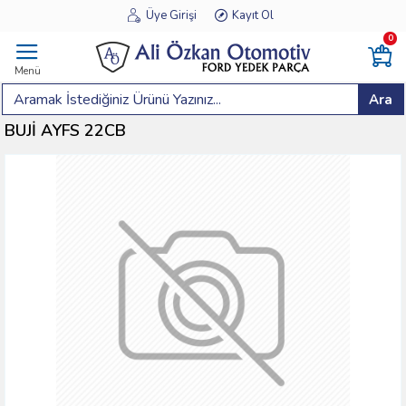
Üye Girişi
Kayıt Ol
0
Menü
Ara
BUJİ AYFS 22CB