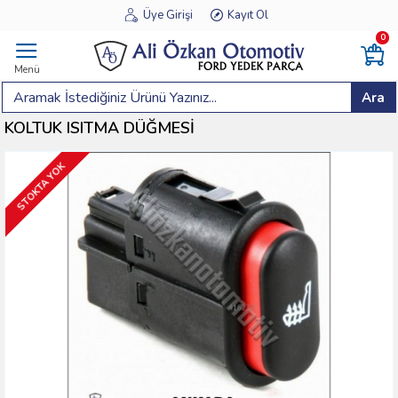
Üye Girişi
Kayıt Ol
0
Menü
Ara
KOLTUK ISITMA DÜĞMESİ
STOKTA YOK