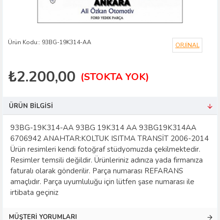
Ürün Kodu::
93BG-19K314-AA
ORJİNAL
₺2.200,00
(STOKTA YOK)
ÜRÜN BILGISI
93BG-19K314-AA 93BG 19K314 AA 93BG19K314AA
6706942 ANAHTAR:KOLTUK ISITMA TRANSİT 2006-2014
Ürün resimleri kendi fotoğraf stüdyomuzda çekilmektedir.
Resimler temsili değildir. Ürünleriniz adınıza yada firmanıza
faturalı olarak gönderilir. Parça numarası REFARANS
amaçlıdır. Parça uyumluluğu için lütfen şase numarası ile
irtibata geçiniz
MÜŞTERI YORUMLARI