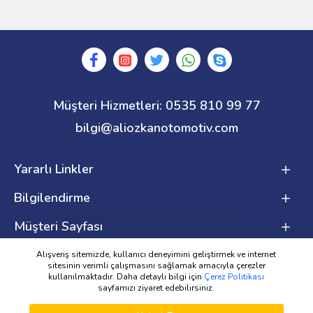
Müşteri Hizmetleri: 0535 810 99 77
bilgi@aliozkanotomotiv.com
Yararlı Linkler
Bilgilendirme
Müşteri Sayfası
Alışveriş sitemizde, kullanıcı deneyimini geliştirmek ve internet
HEMEN
Adet
SEPETE EKLE
sitesinin verimli çalışmasını sağlamak amacıyla çerezler
SATIN AL
Web Tasarım - Seo Hizmeti
Copyright © 2025 -
kullanılmaktadır. Daha detaylı bilgi için
Çerez Politikası
sayfamızı ziyaret edebilirsiniz.
WHATSAPP İLE SIPARIŞ VERMEK İÇIN TIKLAYINIZ