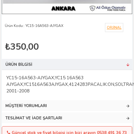
Ürün Kodu::
YC15-16A563-AJYGAX
ORJİNAL
₺350,00
ÜRÜN BILGISI
YC15-16A563-AJYGAX,YC15 16A563
AJYGAX,YC1516A563AJYGAX,4124283PACALIK:ON,SOLTRA
2001-2008
MÜŞTERI YORUMLARI
TESLIMAT VE İADE ŞARTLARI
Güncel stok ve fiyat bilgisi için bizi arayın 0538 491 36 73