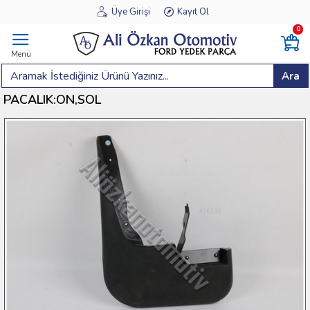
Üye Girişi
Kayıt Ol
0
Menü
Ara
PACALIK:ON,SOL